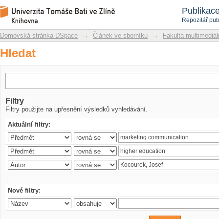
Hledat
Repozitář DSpace/Manakin
Publikac
Repozitář pub
Domovská stránka DSpace
→
Článek ve sborníku
→
Fakulta multimediá
Hledat
Filtry
Filtry použijte na upřesnění výsledků vyhledávání.
Aktuální filtry:
Nové filtry: