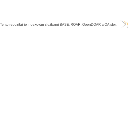
Tento repozitář je indexován službami BASE, ROAR, OpenDOAR a OAIster.