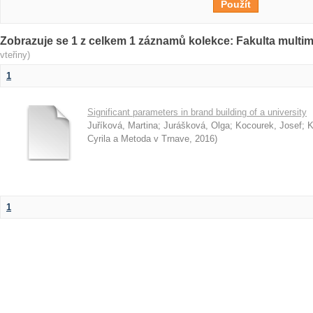
Zobrazuje se 1 z celkem 1 záznamů kolekce: Fakulta multi
vteřiny)
1
Significant parameters in brand building of a university
Juříková, Martina
;
Jurášková, Olga
;
Kocourek, Josef
;
K
Cyrila a Metoda v Trnave
,
2016
)
1