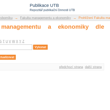
anagementu a ekonomiky dle předmětu
Publikace UTB
Repozitář publikační činnosti UTB
 sborníku
→
Fakulta managementu a ekonomiky
→
Prohlížení Fakulta m
a managementu a ekonomiky dle
S
T
U
V
W
X
Y
Z
předchozí strana
další strana