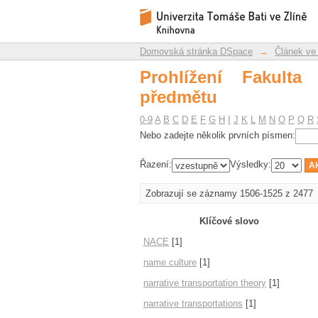
Prohlížení Fakulta m
Repozitář DSpace/Manakin
Domovská stránka DSpace
→
Článek ve
Prohlížení Fakult
předmětu
0-9
A
B
C
D
E
F
G
H
I
J
K
L
M
N
O
P
Q
R
Nebo zadejte několik prvních písmen:
Řazení:
Výsledky:
Zobrazují se záznamy 1506-1525 z 2477
Klíčové slovo
NACE
[1]
name culture
[1]
narrative transportation theory
[1]
narrative transportations
[1]