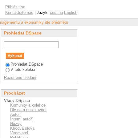
Přihlásit se
Kontaktujte nás
| Jazyk:
čeština
English
anagementu a ekonomiky dle předmětu
Prohledat DSpace
Prohledat DSpace
V této kolekci
Rozšířené hledání
Procházet
Vše v DSpace
Komunity a kolekce
Dle data publikování
Autoři
Interní autoři
Názvy
Klíčová slova
Vydavatel
Publikace