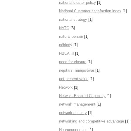
national cluster policy
[1]
National Customer satisfaction index
[1]
national strategy
[1]
NATO
[3]
natural person
[1]
náklady
[1]
NBCA III
[1]
need for closure
[1]
nejstarší minipivovar
[1]
net present value
[1]
Network
[1]
Network Enabled Capability
[1]
network management
[1]
network security
[1]
networking and competitive advantage
[1]
Neuroeconomics
[1]