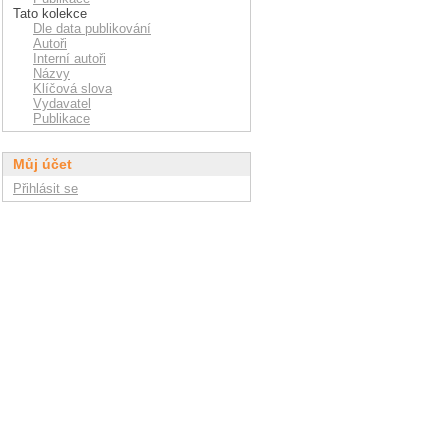
Tato kolekce
Dle data publikování
Autoři
Interní autoři
Názvy
Klíčová slova
Vydavatel
Publikace
Můj účet
Přihlásit se