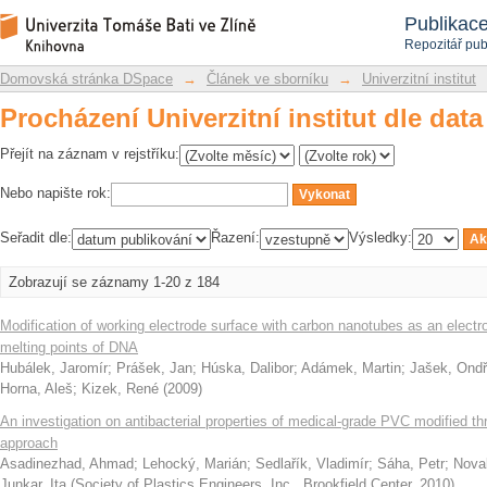
Procházení Univerzitní institut dle dat
Repozitář DSpace/Manakin
Publikac
Repozitář pub
Domovská stránka DSpace
→
Článek ve sborníku
→
Univerzitní institut
Procházení Univerzitní institut dle dat
Přejít na záznam v rejstříku:
Nebo napište rok:
Seřadit dle:
Řazení:
Výsledky:
Zobrazují se záznamy 1-20 z 184
Modification of working electrode surface with carbon nanotubes as an electr
melting points of DNA
Hubálek, Jaromír
;
Prášek, Jan
;
Húska, Dalibor
;
Adámek, Martin
;
Jašek, Ondř
Horna, Aleš
;
Kizek, René
(
2009
)
An investigation on antibacterial properties of medical-grade PVC modified t
approach
Asadinezhad, Ahmad
;
Lehocký, Marián
;
Sedlařík, Vladimír
;
Sáha, Petr
;
Novak
Junkar, Ita
(
Society of Plastics Engineers, Inc., Brookfield Center
,
2010
)