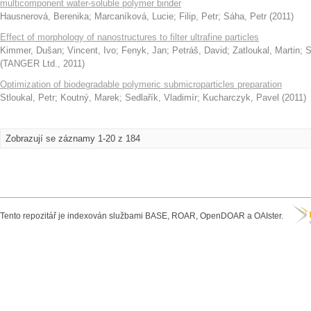
multicomponent water-soluble polymer binder
Hausnerová, Berenika
;
Marcaníková, Lucie
;
Filip, Petr
;
Sáha, Petr
(
2011
)
Effect of morphology of nanostructures to filter ultrafine particles
Kimmer, Dušan
;
Vincent, Ivo
;
Fenyk, Jan
;
Petráš, David
;
Zatloukal, Martin
;
S
(
TANGER Ltd.
,
2011
)
Optimization of biodegradable polymeric submicroparticles preparation
Stloukal, Petr
;
Koutný, Marek
;
Sedlařík, Vladimír
;
Kucharczyk, Pavel
(
2011
)
Zobrazují se záznamy 1-20 z 184
Tento repozitář je indexován službami BASE, ROAR, OpenDOAR a OAIster.