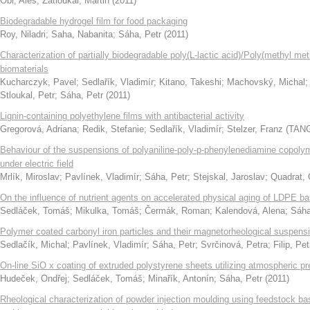
Obr, Aleš
;
Zatloukal, Martin
(
2011
)
Biodegradable hydrogel film for food packaging
Roy, Niladri
;
Saha, Nabanita
;
Sáha, Petr
(
2011
)
Characterization of partially biodegradable poly(L-lactic acid)/Poly(methyl met
biomaterials
Kucharczyk, Pavel
;
Sedlařík, Vladimír
;
Kitano, Takeshi
;
Machovský, Michal
Stloukal, Petr
;
Sáha, Petr
(
2011
)
Lignin-containing polyethylene films with antibacterial activity
Gregorová, Adriana
;
Redik, Stefanie
;
Sedlařík, Vladimír
;
Stelzer, Franz
(
TANG
Behaviour of the suspensions of polyaniline-poly-p-phenylenediamine copolyme
under electric field
Mrlík, Miroslav
;
Pavlínek, Vladimír
;
Sáha, Petr
;
Stejskal, Jaroslav
;
Quadrat, 
On the influence of nutrient agents on accelerated physical aging of LDPE ba
Sedláček, Tomáš
;
Mikulka, Tomáš
;
Čermák, Roman
;
Kalendová, Alena
;
Sáha
Polymer coated carbonyl iron particles and their magnetorheological suspens
Sedlačík, Michal
;
Pavlínek, Vladimír
;
Sáha, Petr
;
Svrčinová, Petra
;
Filip, Pet
On-line SiO x coating of extruded polystyrene sheets utilizing atmospheric p
Hudeček, Ondřej
;
Sedláček, Tomáš
;
Minařík, Antonín
;
Sáha, Petr
(
2011
)
Rheological characterization of powder injection moulding using feedstock b