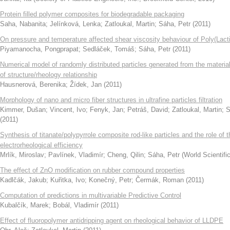
Protein filled polymer composites for biodegradable packaging
Saha, Nabanita
;
Jelínková, Lenka
;
Zatloukal, Martin
;
Sáha, Petr
(
2011
)
On pressure and temperature affected shear viscosity behaviour of Poly(Lacti
Piyamanocha, Pongprapat
;
Sedláček, Tomáš
;
Sáha, Petr
(
2011
)
Numerical model of randomly distributed particles generated from the material
of structure/rheology relationship
Hausnerová, Berenika
;
Žídek, Jan
(
2011
)
Morphology of nano and micro fiber structures in ultrafine particles filtration
Kimmer, Dušan
;
Vincent, Ivo
;
Fenyk, Jan
;
Petráš, David
;
Zatloukal, Martin
;
S
(
2011
)
Synthesis of titanate/polypyrrole composite rod-like particles and the role of
electrorheological efficiency
Mrlík, Miroslav
;
Pavlínek, Vladimír
;
Cheng, Qilin
;
Sáha, Petr
(
World Scientifi
The effect of ZnO modification on rubber compound properties
Kadlčák, Jakub
;
Kuřitka, Ivo
;
Konečný, Petr
;
Čermák, Roman
(
2011
)
Computation of predictions in multivariable Predictive Control
Kubalčík, Marek
;
Bobál, Vladimír
(
2011
)
Effect of fluoropolymer antidripping agent on rheological behavior of LLDPE