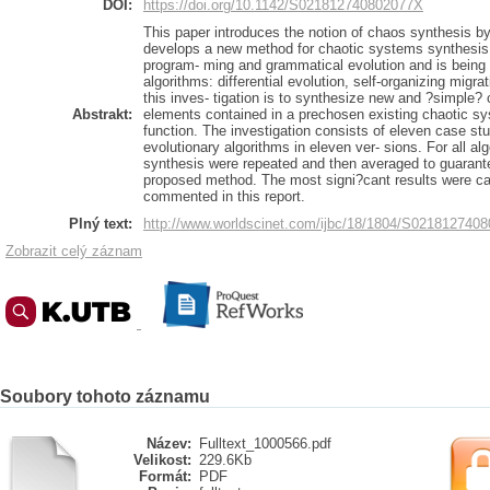
DOI:
https://doi.org/10.1142/S021812740802077X
This paper introduces the notion of chaos synthesis b
develops a new method for chaotic systems synthesis. 
program- ming and grammatical evolution and is being a
algorithms: differential evolution, self-organizing migr
this inves- tigation is to synthesize new and ?simpl
Abstrakt:
elements contained in a prechosen existing chaotic s
function. The investigation consists of eleven case st
evolutionary algorithms in eleven ver- sions. For all a
synthesis were repeated and then averaged to guarantee
proposed method. The most signi?cant results were car
commented in this report.
Plný text:
http://www.worldscinet.com/ijbc/18/1804/S021812740
Zobrazit celý záznam
Soubory tohoto záznamu
Název:
Fulltext_1000566.pdf
Velikost:
229.6Kb
Formát:
PDF