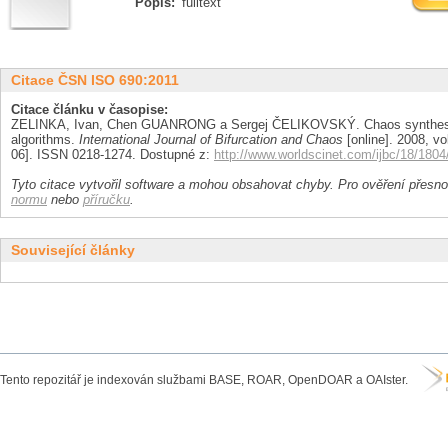
Popis:
fulltext
Citace ČSN ISO 690:2011
Citace článku v časopise:
ZELINKA, Ivan, Chen GUANRONG a Sergej ČELIKOVSKÝ. Chaos synthesis
algorithms.
International Journal of Bifurcation and Chaos
[online]. 2008, vol
06]. ISSN 0218-1274. Dostupné z:
http://www.worldscinet.com/ijbc/18/18
Tyto citace vytvořil software a mohou obsahovat chyby. Pro ověření přesnos
normu
nebo
příručku
.
Související články
Tento repozitář je indexován službami BASE, ROAR, OpenDOAR a OAIster.