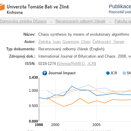
Chaos synthesis by means of evolution
Repozitář DSpace/Manakin
Publikac
Repozitář pub
Domovská stránka DSpace
→
Recenzovaný odborný článek
→
Fakulta a
Název:
Chaos synthesis by means of evolutionary algorithms
Autor:
Zelinka, Ivan
;
Guanrong, Chen
;
Čelikovský, Sergej
Typ dokumentu:
Recenzovaný odborný článek (English)
Zdrojový dok.:
International Journal of Bifurcation and Chaos. 2008, v
ISSN:
0218-1274 (
Sherpa/RoMEO
,
JCR
)
Journal Impact
JCR
SN
1.430
1.000
0.500
0.000
1998
2000
2005