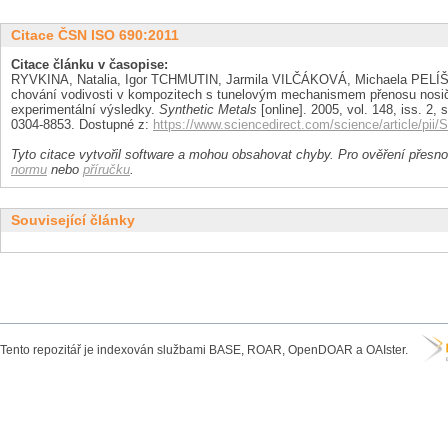
Citace ČSN ISO 690:2011
Citace článku v časopise:
RYVKINA, Natalia, Igor TCHMUTIN, Jarmila VILČÁKOVÁ, Michaela PELÍ
chování vodivosti v kompozitech s tunelovým mechanismem přenosu nosičů
experimentální výsledky.
Synthetic Metals
[online]. 2005, vol. 148, iss. 2, 
0304-8853. Dostupné z:
https://www.sciencedirect.com/science/article/pi
Tyto citace vytvořil software a mohou obsahovat chyby. Pro ověření přesnos
normu
nebo
příručku
.
Související články
Tento repozitář je indexován službami BASE, ROAR, OpenDOAR a OAIster.