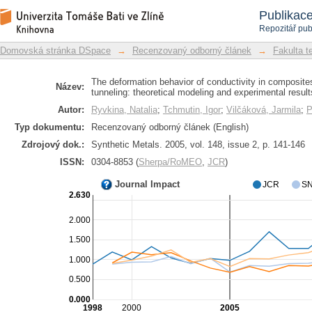
Deformační chování vodivosti v kom
Repozitář DSpace/Manakin
Publikac
nosičů náboje: teoretický model a expe
Repozitář pub
Domovská stránka DSpace
→
Recenzovaný odborný článek
→
Fakulta t
The deformation behavior of conductivity in composites
Název:
tunneling: theoretical modeling and experimental result
Autor:
Ryvkina, Natalia
;
Tchmutin, Igor
;
Vilčáková, Jarmila
;
P
Typ dokumentu:
Recenzovaný odborný článek (English)
Zdrojový dok.:
Synthetic Metals. 2005, vol. 148, issue 2, p. 141-146
ISSN:
0304-8853 (
Sherpa/RoMEO
,
JCR
)
Journal Impact
JCR
SN
2.630
2.000
1.500
1.000
0.500
0.000
1998
2000
2005