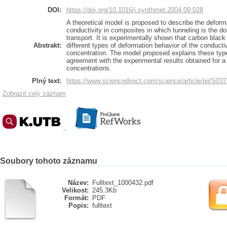
DOI:
https://doi.org/10.1016/j.synthmet.2004.09.028
A theoretical model is proposed to describe the defor
conductivity in composites in which tunneling is the 
transport. It is experimentally shown that carbon black 
Abstrakt:
different types of deformation behavior of the conductiv
concentration. The model proposed explains these ty
agreement with the experimental results obtained for a 
concentrations.
Plný text:
https://www.sciencedirect.com/science/article/pii/S0
Zobrazit celý záznam
Soubory tohoto záznamu
Název:
Fulltext_1000432.pdf
Velikost:
245.3Kb
Formát:
PDF
Popis:
fulltext