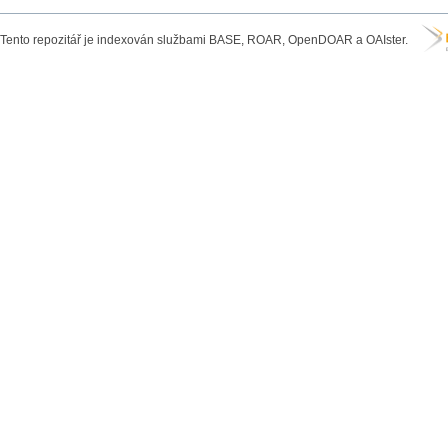
Tento repozitář je indexován službami BASE, ROAR, OpenDOAR a OAIster.