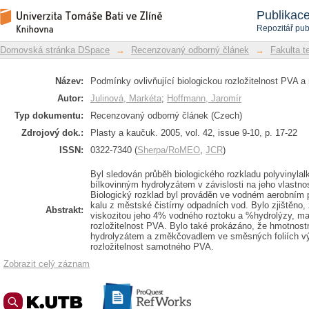
Podmínky ovlivňující biologickou rozlo
Repozitář DSpace/Manakin
Publikac
Repozitář pub
Domovská stránka DSpace
→
Recenzovaný odborný článek
→
Fakulta t
Název:
Podmínky ovlivňující biologickou rozložitelnost PVA a 
Autor:
Julinová, Markéta
;
Hoffmann, Jaromír
Typ dokumentu:
Recenzovaný odborný článek (Czech)
Zdrojový dok.:
Plasty a kaučuk. 2005, vol. 42, issue 9-10, p. 17-22
ISSN:
0322-7340 (
Sherpa/RoMEO
,
JCR
)
Byl sledován průběh biologického rozkladu polyvinylal
bílkovinným hydrolyzátem v závislosti na jeho vlastn
Biologický rozklad byl prováděn ve vodném aerobním p
kalu z městské čistírny odpadních vod. Bylo zjištěno,
Abstrakt:
viskozitou jeho 4% vodného roztoku a %hydrolýzy, ma
rozložitelnost PVA. Bylo také prokázáno, že hmotnos
hydrolyzátem a změkčovadlem ve směsných foliích vý
rozložitelnost samotného PVA.
Zobrazit celý záznam