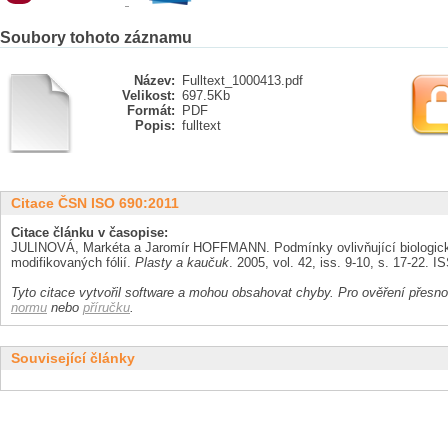
Soubory tohoto záznamu
Název:
Fulltext_1000413.pdf
Velikost:
697.5Kb
Formát:
PDF
Popis:
fulltext
Citace ČSN ISO 690:2011
Citace článku v časopise:
JULINOVÁ, Markéta a Jaromír HOFFMANN. Podmínky ovlivňující biologicko
modifikovaných fólií.
Plasty a kaučuk
. 2005, vol. 42, iss. 9-10, s. 17-22. 
Tyto citace vytvořil software a mohou obsahovat chyby. Pro ověření přesnos
normu
nebo
příručku
.
Související články