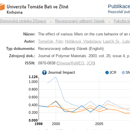
The effect of various fillers on the cu
Repozitář DSpace/Manakin
Publikac
Repozitář pub
Domovská stránka DSpace
→
Recenzovaný odborný článek
→
Fakulta t
Název:
The effect of various fillers on the cure behavior of a
Autor:
Tomeček, Petr
;
Hořáková, Vladislava
;
Lapčík Sr., Lub
Typ dokumentu:
Recenzovaný odborný článek (English)
Zdrojový dok.:
Journal of Polymer Materials. 2003, vol. 20, issue 4, p
ISSN:
0970-0838 (
Sherpa/RoMEO
,
JCR
)
Journal Impact
JCR
SN
1.126
1.000
0.800
0.600
0.400
0.200
0.000
1998
2000
2005