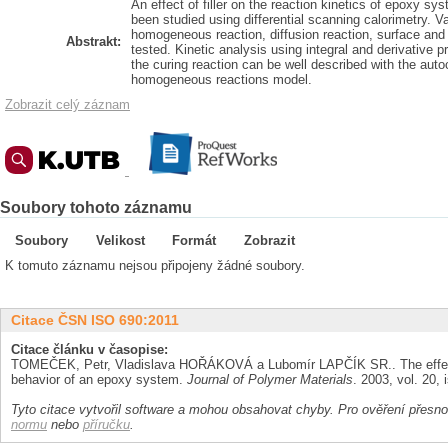
An effect of filler on the reaction kinetics of epoxy s
been studied using differential scanning calorimetry. V
homogeneous reaction, diffusion reaction, surface and
Abstrakt:
tested. Kinetic analysis using integral and derivative 
the curing reaction can be well described with the autoc
homogeneous reactions model.
Zobrazit celý záznam
Soubory tohoto záznamu
Soubory
Velikost
Formát
Zobrazit
K tomuto záznamu nejsou připojeny žádné soubory.
Citace ČSN ISO 690:2011
Citace článku v časopise:
TOMEČEK, Petr, Vladislava HOŘÁKOVÁ a Lubomír LAPČÍK SR.. The effect o
behavior of an epoxy system.
Journal of Polymer Materials
. 2003, vol. 20,
Tyto citace vytvořil software a mohou obsahovat chyby. Pro ověření přesnos
normu
nebo
příručku
.