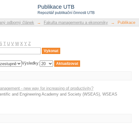
Publikace UTB
Repozitář publikační činnosti UTB
ný odborný článek
→
Fakulta managementu a ekonomiky
→
Publikace
S
T
U
V
W
X
Y
Z
Výsledky:
nagement - new way for increasing of productivity?
ientific and Engineering Academy and Society (WSEAS), WSEAS