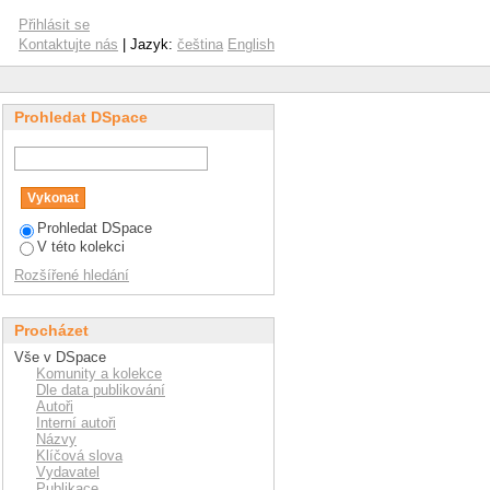
Přihlásit se
Kontaktujte nás
| Jazyk:
čeština
English
Prohledat DSpace
Prohledat DSpace
V této kolekci
Rozšířené hledání
Procházet
Vše v DSpace
Komunity a kolekce
Dle data publikování
Autoři
Interní autoři
Názvy
Klíčová slova
Vydavatel
Publikace