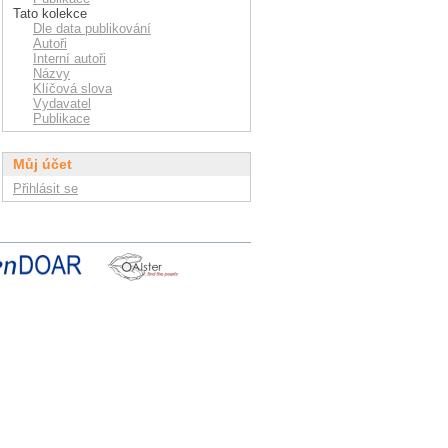
Tato kolekce
Dle data publikování
Autoři
Interní autoři
Názvy
Klíčová slova
Vydavatel
Publikace
Můj účet
Přihlásit se