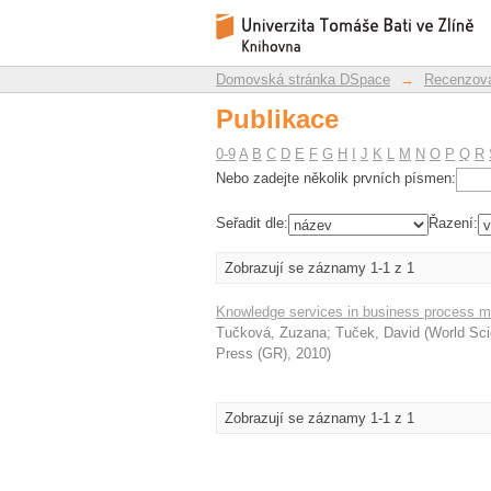
Publikace
Repozitář DSpace/Manakin
Domovská stránka DSpace
→
Recenzova
Publikace
0-9
A
B
C
D
E
F
G
H
I
J
K
L
M
N
O
P
Q
R
Nebo zadejte několik prvních písmen:
Seřadit dle:
Řazení:
Zobrazují se záznamy 1-1 z 1
Knowledge services in business process ma
Tučková, Zuzana
;
Tuček, David
(
World Sc
Press (GR)
,
2010
)
Zobrazují se záznamy 1-1 z 1