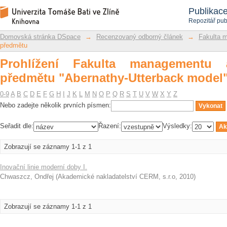
Prohlížení Fakulta managementu a ek
Repozitář DSpace/Manakin
Publikac
model"
Repozitář pub
Domovská stránka DSpace
→
Recenzovaný odborný článek
→
Fakulta 
předmětu
Prohlížení Fakulta managementu
předmětu "Abernathy-Utterback model
0-9
A
B
C
D
E
F
G
H
I
J
K
L
M
N
O
P
Q
R
S
T
U
V
W
X
Y
Z
Nebo zadejte několik prvních písmen:
Seřadit dle:
Řazení:
Výsledky:
Zobrazují se záznamy 1-1 z 1
Inovační linie moderní doby I.
Chwaszcz, Ondřej
(
Akademické nakladatelství CERM, s.r.o
,
2010
)
Zobrazují se záznamy 1-1 z 1