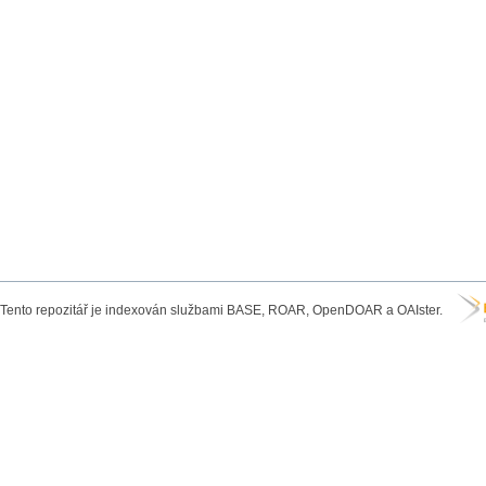
Tento repozitář je indexován službami BASE, ROAR, OpenDOAR a OAIster.