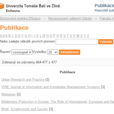
Publikace
Repozitář DSpace/Manakin
Publikac
Repozitář pub
Domovská stránka DSpace
→
Recenzovaný odborný článek
→
Fakulta 
Publikace
0-9
A
B
C
D
E
F
G
H
I
J
K
L
M
N
O
P
Q
R
S
T
U
V
W
X
Y
Z
Nebo zadejte několik prvních písmen:
Řazení:
Výsledky:
Zobrazují se záznamy 464-477 z 477
Publikace
Urban Research and Practice
[1]
VINE Journal of Information and Knowledge Management Systems
[1]
Webology
[1]
Wilderness Protection in Europe: The Role of International, European and Na
Work, Employment and Society
[1]