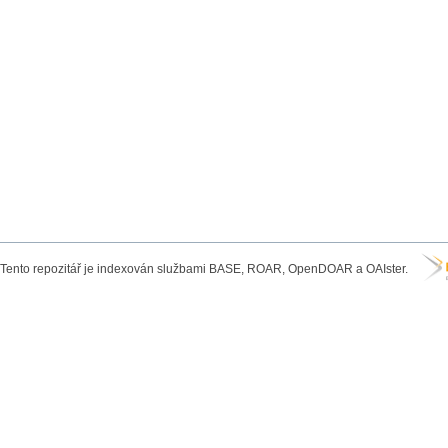
Tento repozitář je indexován službami BASE, ROAR, OpenDOAR a OAIster.