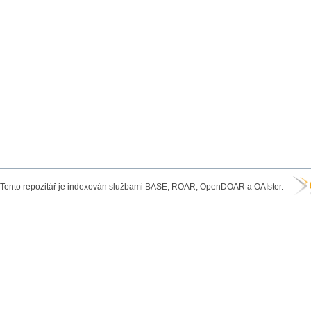
Tento repozitář je indexován službami BASE, ROAR, OpenDOAR a OAIster.