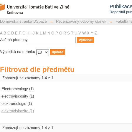
Filtrovat dle předmětu
Repozitář DSpace/Manakin
Publikac
Repozitář pub
Domovská stránka DSpace
→
Recenzovaný odborný článek
→
Fakulta t
A
B
C
D
E
F
G
H
I
J
K
L
M
N
O
P
Q
R
S
T
U
V
W
X
Y
Z
Začíná písmeny
Výsledků na stránku:
Filtrovat dle předmětu
Zobrazují se záznamy 1-4 z 1
Electrorheology (1)
electroviscosity (1)
elektroreologie (1)
elektroviskozita (1)
Zobrazují se záznamy 1-4 z 1