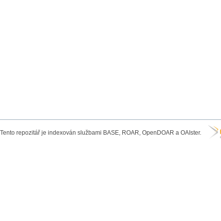
Tento repozitář je indexován službami BASE, ROAR, OpenDOAR a OAIster.