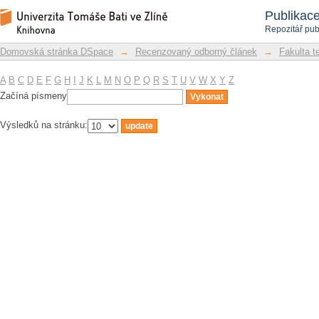
Filtrovat dle předmětu
Repozitář DSpace/Manakin
Publikac
Repozitář pub
Domovská stránka DSpace
→
Recenzovaný odborný článek
→
Fakulta t
A
B
C
D
E
F
G
H
I
J
K
L
M
N
O
P
Q
R
S
T
U
V
W
X
Y
Z
Začíná písmeny
Výsledků na stránku: