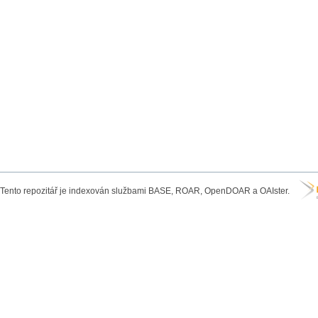
Tento repozitář je indexován službami BASE, ROAR, OpenDOAR a OAIster.