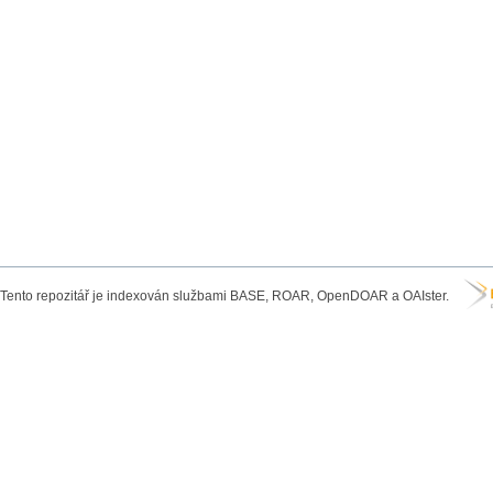
Tento repozitář je indexován službami BASE, ROAR, OpenDOAR a OAIster.