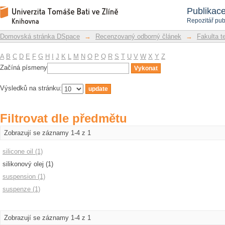
Filtrovat dle předmětu
Repozitář DSpace/Manakin
Publikac
Repozitář pub
Domovská stránka DSpace
→
Recenzovaný odborný článek
→
Fakulta t
A
B
C
D
E
F
G
H
I
J
K
L
M
N
O
P
Q
R
S
T
U
V
W
X
Y
Z
Začíná písmeny
Výsledků na stránku:
Filtrovat dle předmětu
Zobrazují se záznamy 1-4 z 1
silicone oil (1)
silikonový olej (1)
suspension (1)
suspenze (1)
Zobrazují se záznamy 1-4 z 1