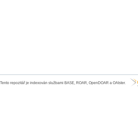
Tento repozitář je indexován službami BASE, ROAR, OpenDOAR a OAIster.