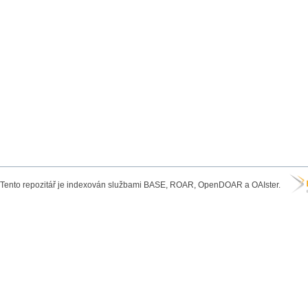
Tento repozitář je indexován službami BASE, ROAR, OpenDOAR a OAIster.