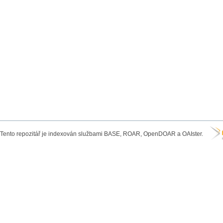
Tento repozitář je indexován službami BASE, ROAR, OpenDOAR a OAIster.