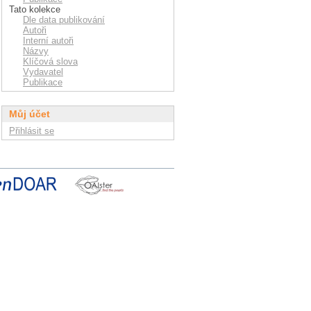
Tato kolekce
Dle data publikování
Autoři
Interní autoři
Názvy
Klíčová slova
Vydavatel
Publikace
Můj účet
Přihlásit se