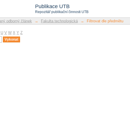
u
Publikace UTB
Repozitář publikační činnosti UTB
ný odborný článek
→
Fakulta technologická
→
Filtrovat dle předmětu
U
V
W
X
Y
Z