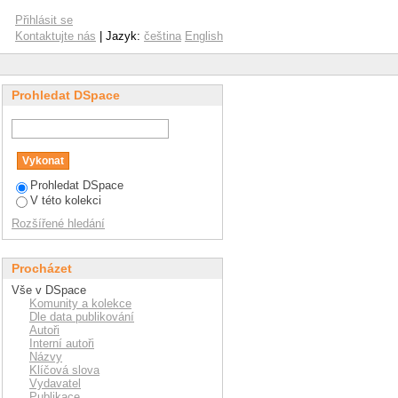
Přihlásit se
Kontaktujte nás
| Jazyk:
čeština
English
Prohledat DSpace
Prohledat DSpace
V této kolekci
Rozšířené hledání
Procházet
Vše v DSpace
Komunity a kolekce
Dle data publikování
Autoři
Interní autoři
Názvy
Klíčová slova
Vydavatel
Publikace