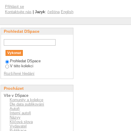
Přihlásit se
Kontaktujte nás
| Jazyk:
čeština
English
Prohledat DSpace
Prohledat DSpace
V této kolekci
Rozšířené hledání
Procházet
Vše v DSpace
Komunity a kolekce
Dle data publikování
Autoři
Interní autoři
Názvy
Klíčová slova
Vydavatel
Publikace