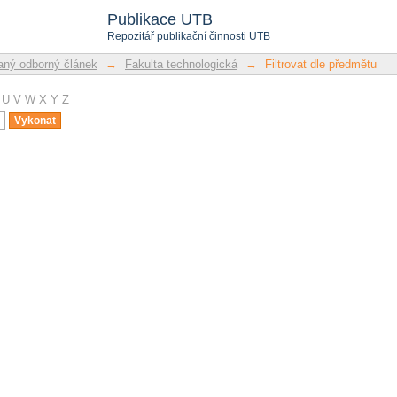
u
Publikace UTB
Repozitář publikační činnosti UTB
ný odborný článek
→
Fakulta technologická
→
Filtrovat dle předmětu
U
V
W
X
Y
Z