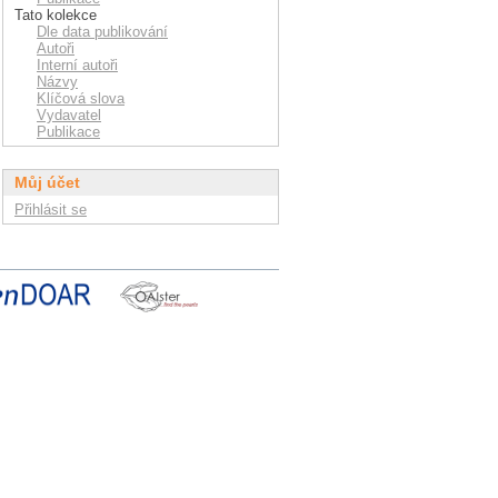
Tato kolekce
Dle data publikování
Autoři
Interní autoři
Názvy
Klíčová slova
Vydavatel
Publikace
Můj účet
Přihlásit se