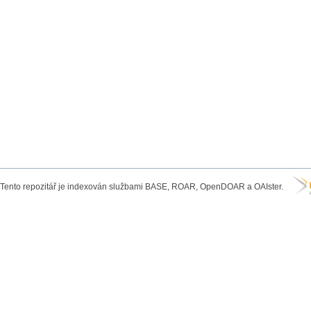
Tento repozitář je indexován službami BASE, ROAR, OpenDOAR a OAIster.