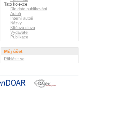
Tato kolekce
Dle data publikování
Autoři
Interní autoři
Názvy
Klíčová slova
Vydavatel
Publikace
Můj účet
Přihlásit se