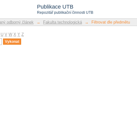
u
Publikace UTB
Repozitář publikační činnosti UTB
ný odborný článek
→
Fakulta technologická
→
Filtrovat dle předmětu
U
V
W
X
Y
Z