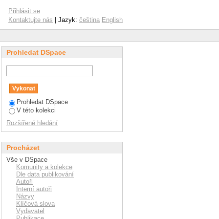
Přihlásit se
Kontaktujte nás
| Jazyk:
čeština
English
Prohledat DSpace
Prohledat DSpace
V této kolekci
Rozšířené hledání
Procházet
Vše v DSpace
Komunity a kolekce
Dle data publikování
Autoři
Interní autoři
Názvy
Klíčová slova
Vydavatel
Publikace