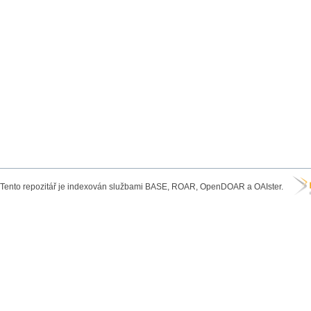
Tento repozitář je indexován službami BASE, ROAR, OpenDOAR a OAIster.