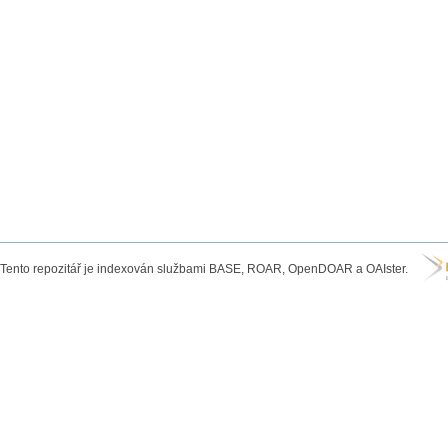
Tento repozitář je indexován službami BASE, ROAR, OpenDOAR a OAIster.