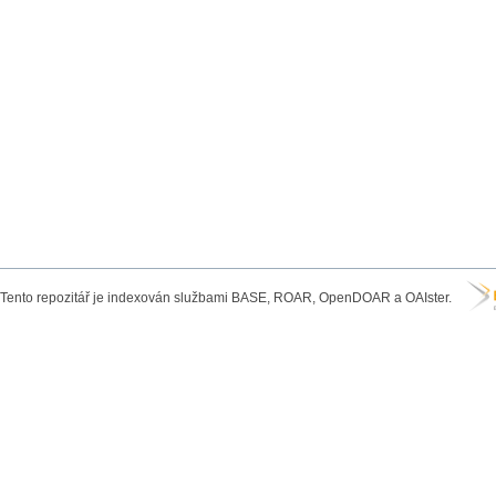
Tento repozitář je indexován službami BASE, ROAR, OpenDOAR a OAIster.