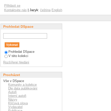
Přihlásit se
Kontaktujte nás
| Jazyk:
čeština
English
Prohledat DSpace
Prohledat DSpace
V této kolekci
Rozšířené hledání
Procházet
Vše v DSpace
Komunity a kolekce
Dle data publikování
Autoři
Interní autoři
Názvy
Klíčová slova
Vydavatel
Publikace