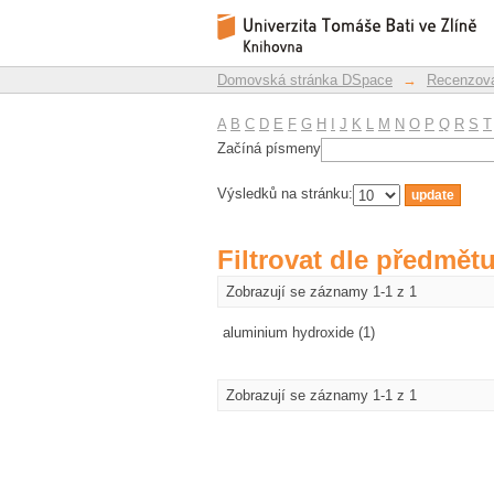
Filtrovat dle předmět
Repozitář DSpace/Manakin
Domovská stránka DSpace
→
Recenzova
A
B
C
D
E
F
G
H
I
J
K
L
M
N
O
P
Q
R
S
T
Začíná písmeny
Výsledků na stránku:
Filtrovat dle předmět
Zobrazují se záznamy 1-1 z 1
aluminium hydroxide (1)
Zobrazují se záznamy 1-1 z 1