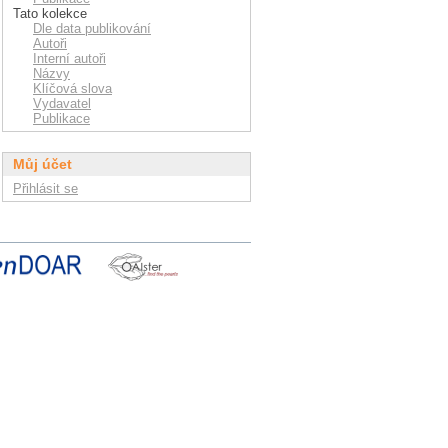
Tato kolekce
Dle data publikování
Autoři
Interní autoři
Názvy
Klíčová slova
Vydavatel
Publikace
Můj účet
Přihlásit se