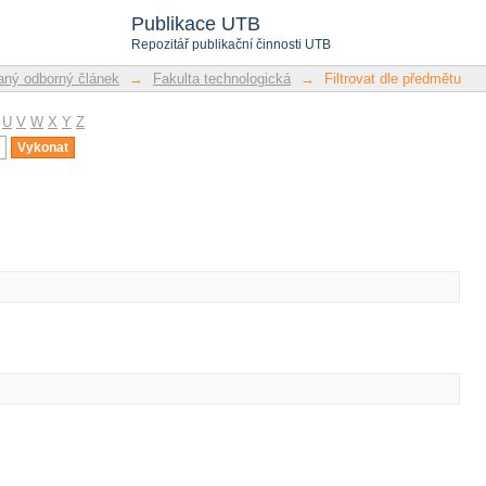
u
Publikace UTB
Repozitář publikační činnosti UTB
ný odborný článek
→
Fakulta technologická
→
Filtrovat dle předmětu
U
V
W
X
Y
Z
u