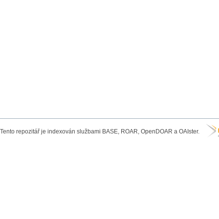
Tento repozitář je indexován službami BASE, ROAR, OpenDOAR a OAIster.