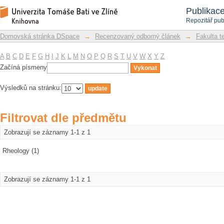
Filtrovat dle předmětu
Repozitář DSpace/Manakin
Publikac
Repozitář pub
Domovská stránka DSpace
→
Recenzovaný odborný článek
→
Fakulta t
A
B
C
D
E
F
G
H
I
J
K
L
M
N
O
P
Q
R
S
T
U
V
W
X
Y
Z
Začíná písmeny
Výsledků na stránku:
Filtrovat dle předmětu
Zobrazují se záznamy 1-1 z 1
Rheology (1)
Zobrazují se záznamy 1-1 z 1