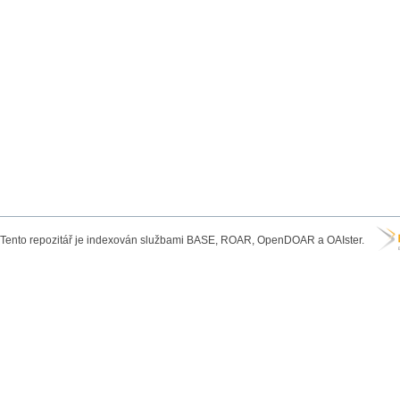
Tento repozitář je indexován službami BASE, ROAR, OpenDOAR a OAIster.