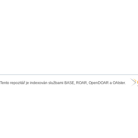
Tento repozitář je indexován službami BASE, ROAR, OpenDOAR a OAIster.