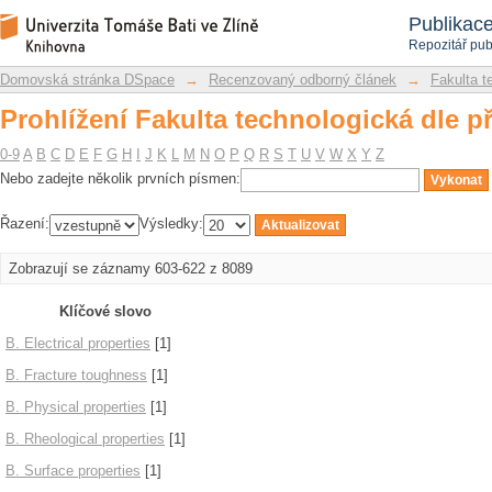
Prohlížení Fakulta technologická dle 
Repozitář DSpace/Manakin
Publikac
Repozitář pub
Domovská stránka DSpace
→
Recenzovaný odborný článek
→
Fakulta t
Prohlížení Fakulta technologická dle 
0-9
A
B
C
D
E
F
G
H
I
J
K
L
M
N
O
P
Q
R
S
T
U
V
W
X
Y
Z
Nebo zadejte několik prvních písmen:
Řazení:
Výsledky:
Zobrazují se záznamy 603-622 z 8089
Klíčové slovo
B. Electrical properties
[1]
B. Fracture toughness
[1]
B. Physical properties
[1]
B. Rheological properties
[1]
B. Surface properties
[1]