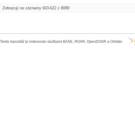
Zobrazují se záznamy 603-622 z 8089
Tento repozitář je indexován službami BASE, ROAR, OpenDOAR a OAIster.