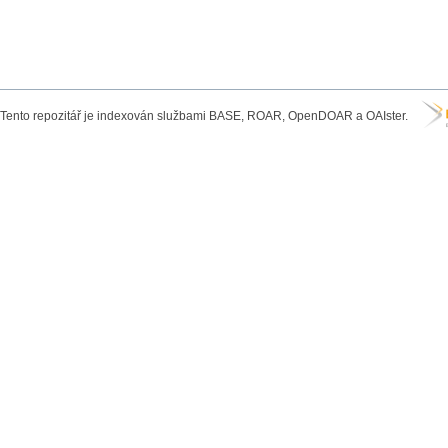
Tento repozitář je indexován službami BASE, ROAR, OpenDOAR a OAIster.