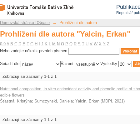
Prohlížení dle autora "Yalcin, Erkan"
Repozitář DSpace/Manakin
Publikac
Repozitář pub
Domovská stránka DSpace
→
Prohlížení dle autora
Prohlížení dle autora "Yalcin, Erkan"
0-9
A
B
C
D
E
F
G
H
I
J
K
L
M
N
O
P
Q
R
S
T
U
V
W
X
Y
Z
Nebo zadejte několik prvních písmen:
Seřadit dle:
Řazení:
Výsledky:
Zobrazují se záznamy 1-1 z 1
Nutritional composition, in vitro antioxidant activity and phenolic profile of 
edible flowers
Šťastná, Kristýna
;
Sumczynski, Daniela
;
Yalcin, Erkan
(
MDPI
,
2021
)
Zobrazují se záznamy 1-1 z 1