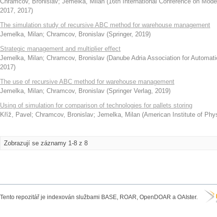
Chramcov, Bronislav
;
Jemelka, Milan
(
16th International Conference on Mode
2017
,
2017
)
The simulation study of recursive ABC method for warehouse management
Jemelka, Milan
;
Chramcov, Bronislav
(
Springer
,
2019
)
Strategic management and multiplier effect
Jemelka, Milan
;
Chramcov, Bronislav
(
Danube Adria Association for Automa
2017
)
The use of recursive ABC method for warehouse management
Jemelka, Milan
;
Chramcov, Bronislav
(
Springer Verlag
,
2019
)
Using of simulation for comparison of technologies for pallets storing
Kříž, Pavel
;
Chramcov, Bronislav
;
Jemelka, Milan
(
American Institute of Phy
Zobrazují se záznamy 1-8 z 8
Tento repozitář je indexován službami BASE, ROAR, OpenDOAR a OAIster.