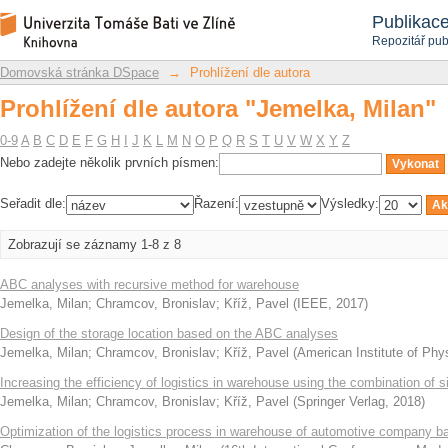
Prohlížení dle autora "Jemelka, Milan"
Repozitář DSpace/Manakin
Publikac
Repozitář pub
Domovská stránka DSpace
→
Prohlížení dle autora
Prohlížení dle autora "Jemelka, Milan"
0-9
A
B
C
D
E
F
G
H
I
J
K
L
M
N
O
P
Q
R
S
T
U
V
W
X
Y
Z
Nebo zadejte několik prvních písmen:
Seřadit dle:
Řazení:
Výsledky:
Zobrazují se záznamy 1-8 z 8
ABC analyses with recursive method for warehouse
Jemelka, Milan
;
Chramcov, Bronislav
;
Kříž, Pavel
(
IEEE
,
2017
)
Design of the storage location based on the ABC analyses
Jemelka, Milan
;
Chramcov, Bronislav
;
Kříž, Pavel
(
American Institute of Phy
Increasing the efficiency of logistics in warehouse using the combination of 
Jemelka, Milan
;
Chramcov, Bronislav
;
Kříž, Pavel
(
Springer Verlag
,
2018
)
Optimization of the logistics process in warehouse of automotive company b