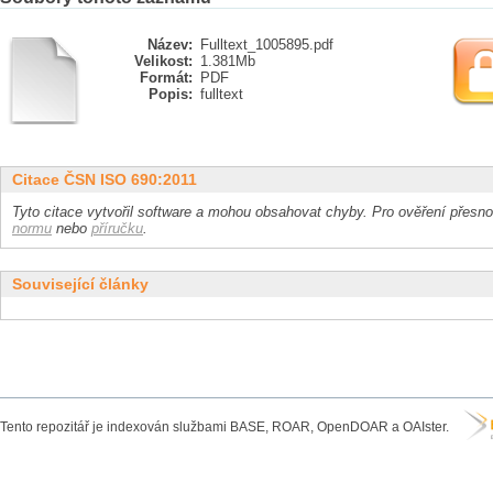
Název:
Fulltext_1005895.pdf
Velikost:
1.381Mb
Formát:
PDF
Popis:
fulltext
Citace ČSN ISO 690:2011
Tyto citace vytvořil software a mohou obsahovat chyby. Pro ověření přesnos
normu
nebo
příručku
.
Související články
Tento repozitář je indexován službami BASE, ROAR, OpenDOAR a OAIster.