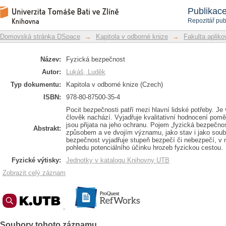
Fyzická bezpečnost
Repozitář DSpace/Manakin
Publikac
Repozitář pub
Domovská stránka DSpace
→
Kapitola v odborné knize
→
Fakulta apliko
Název:
Fyzická bezpečnost
Autor:
Lukáš, Luděk
Typ dokumentu:
Kapitola v odborné knize (Czech)
ISBN:
978-80-87500-35-4
Pocit bezpečnosti patří mezi hlavní lidské potřeby. 
člověk nachází. Vyjadřuje kvalitativní hodnocení poměr
jsou přijata na jeho ochranu. Pojem „fyzická bezpečno
Abstrakt:
způsobem a ve dvojím významu, jako stav i jako soubo
bezpečnost vyjadřuje stupeň bezpečí či nebezpečí, v 
pohledu potenciálního účinku hrozeb fyzickou cestou.
Fyzické výtisky:
Jednotky v katalogu Knihovny UTB
Zobrazit celý záznam
Soubory tohoto záznamu