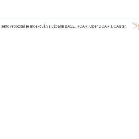
Tento repozitář je indexován službami BASE, ROAR, OpenDOAR a OAIster.