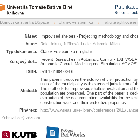
Improvised shelters - Projecting me
Repozitář DSpace/Manakin
Publikac
materials
Repozitář pub
Domovská stránka DSpace
→
Článek ve sborníku
→
Fakulta aplikované 
Název:
Improvised shelters - Projecting methodology and chos
Autor:
Rak, Jakub
;
Juříková, Lucie
;
Adámek, Milan
Typ dokumentu:
Článek ve sborníku (English)
Recent Researches in Automatic Control - 13th WSEAS
Zdrojový dok.:
Automatic Control, Modelling and Simulation, ACMOS'1
ISBN:
978-1-61804-004-6
This paper introduces the solution of civil protection by
units of the municipality with extended jurisdiction of t
The methods for improvised shelters evaluation and th
Abstrakt:
population are presented. One part of the paper is dedi
evaluation of the documentation availability for the real
construction work and their protective properties.
Plný text:
http://www.wseas.us/e-library/conferences/2011/La
Zobrazit celý záznam