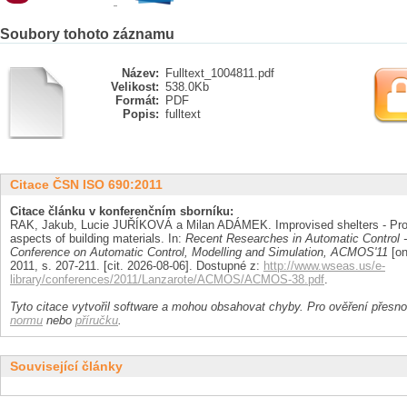
Soubory tohoto záznamu
Název:
Fulltext_1004811.pdf
Velikost:
538.0Kb
Formát:
PDF
Popis:
fulltext
Citace ČSN ISO 690:2011
Citace článku v konferenčním sborníku:
RAK, Jakub, Lucie JUŘÍKOVÁ a Milan ADÁMEK. Improvised shelters - Pro
aspects of building materials. In:
Recent Researches in Automatic Control 
Conference on Automatic Control, Modelling and Simulation, ACMOS'11
[on
2011, s. 207-211. [cit. 2026-08-06]. Dostupné z:
http://www.wseas.us/e-
library/conferences/2011/Lanzarote/ACMOS/ACMOS-38.pdf
.
Tyto citace vytvořil software a mohou obsahovat chyby. Pro ověření přesnos
normu
nebo
příručku
.
Související články