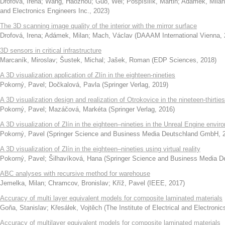
Drofová, Irena
;
Wang, Haozhou
;
Guo, Wei
;
Pospíšilík, Martin
;
Adámek, Milan
and Electronics Engineers Inc.
,
2023
)
The 3D scanning image quality of the interior with the mirror surface
Drofová, Irena
;
Adámek, Milan
;
Mach, Václav
(
DAAAM International Vienna
,
3D sensors in critical infrastructure
Marcaník, Miroslav
;
Šustek, Michal
;
Jašek, Roman
(
EDP Sciences
,
2018
)
A 3D visualization application of Zlín in the eighteen-nineties
Pokorný, Pavel
;
Dočkalová, Pavla
(
Springer Verlag
,
2019
)
A 3D visualization design and realization of Otrokovice in the nineteen-thirties
Pokorný, Pavel
;
Mazáčová, Markéta
(
Springer Verlag
,
2016
)
A 3D visualization of Zlín in the eighteen–nineties in the Unreal Engine envir
Pokorný, Pavel
(
Springer Science and Business Media Deutschland GmbH
,
A 3D visualization of Zlín in the eighteen–nineties using virtual reality
Pokorný, Pavel
;
Šilhavíková, Hana
(
Springer Science and Business Media 
ABC analyses with recursive method for warehouse
Jemelka, Milan
;
Chramcov, Bronislav
;
Kříž, Pavel
(
IEEE
,
2017
)
Accuracy of multi layer equivalent models for composite laminated materials
Goňa, Stanislav
;
Křesálek, Vojtěch
(
The Institute of Electrical and Electroni
Accuracy of multilayer equivalent models for composite laminated materials