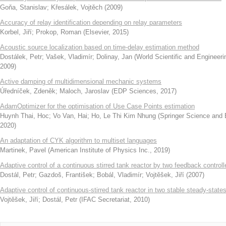
Goňa, Stanislav
;
Křesálek, Vojtěch
(
2009
)
Accuracy of relay identification depending on relay parameters
Korbel, Jiří
;
Prokop, Roman
(
Elsevier
,
2015
)
Acoustic source localization based on time-delay estimation method
Dostálek, Petr
;
Vašek, Vladimír
;
Dolinay, Jan
(
World Scientific and Enginee
2009
)
Active damping of multidimensional mechanic systems
Úředníček, Zdeněk
;
Maloch, Jaroslav
(
EDP Sciences
,
2017
)
AdamOptimizer for the optimisation of Use Case Points estimation
Huynh Thai, Hoc
;
Vo Van, Hai
;
Ho, Le Thi Kim Nhung
(
Springer Science and
2020
)
An adaptation of CYK algorithm to multiset languages
Martinek, Pavel
(
American Institute of Physics Inc.
,
2019
)
Adaptive control of a continuous stirred tank reactor by two feedback controll
Dostál, Petr
;
Gazdoš, František
;
Bobál, Vladimír
;
Vojtěšek, Jiří
(
2007
)
Adaptive control of continuous-stirred tank reactor in two stable steady-state
Vojtěšek, Jiří
;
Dostál, Petr
(
IFAC Secretariat
,
2010
)