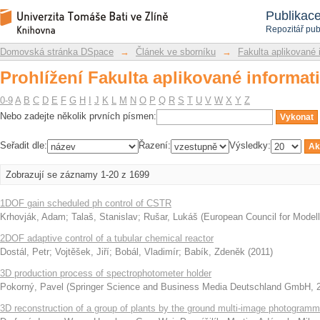
Prohlížení Fakulta aplikované informat
Repozitář DSpace/Manakin
Publikac
Repozitář pub
Domovská stránka DSpace
→
Článek ve sborníku
→
Fakulta aplikované 
Prohlížení Fakulta aplikované informat
0-9
A
B
C
D
E
F
G
H
I
J
K
L
M
N
O
P
Q
R
S
T
U
V
W
X
Y
Z
Nebo zadejte několik prvních písmen:
Seřadit dle:
Řazení:
Výsledky:
Zobrazují se záznamy 1-20 z 1699
1DOF gain scheduled ph control of CSTR
Krhovják, Adam
;
Talaš, Stanislav
;
Rušar, Lukáš
(
European Council for Modell
2DOF adaptive control of a tubular chemical reactor
Dostál, Petr
;
Vojtěšek, Jiří
;
Bobál, Vladimír
;
Babík, Zdeněk
(
2011
)
3D production process of spectrophotometer holder
Pokorný, Pavel
(
Springer Science and Business Media Deutschland GmbH
,
3D reconstruction of a group of plants by the ground multi-image photogram