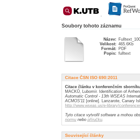
Soubory tohoto záznamu
Název:
Fulltext_10
Velikost:
465.6Kb
Formát:
PDF
Popis:
fulltext
Citace ČSN ISO 690:2011
Citace článku v konferenčním sborníku
MACKŮ, Lubomír. Identification of Arrhen
Automatic Control - 13th WSEAS Internat
ACMOS'11
[online]. Lanzarote, Canary Is
http://www.wseas.us/e-library/confere
Tyto citace vytvořil software a mohou obs
normu
nebo
příručku
.
Související články