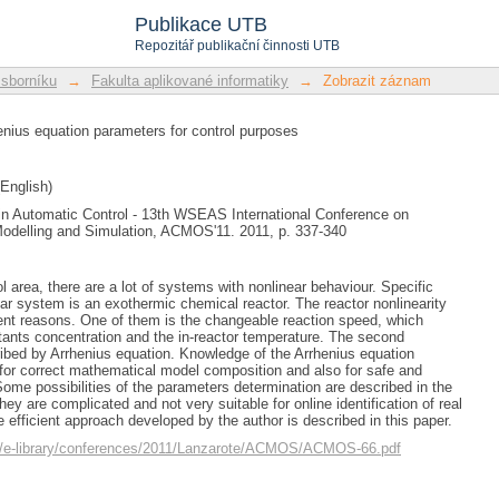
henius equation parameters for control 
Publikace UTB
Repozitář publikační činnosti UTB
 sborníku
→
Fakulta aplikované informatiky
→
Zobrazit záznam
henius equation parameters for control purposes
English)
n Automatic Control - 13th WSEAS International Conference on
Modelling and Simulation, ACMOS'11. 2011, p. 337-340
l area, there are a lot of systems with nonlinear behaviour. Specific
ar system is an exothermic chemical reactor. The reactor nonlinearity
rent reasons. One of them is the changeable reaction speed, which
ants concentration and the in-reactor temperature. The second
bed by Arrhenius equation. Knowledge of the Arrhenius equation
for correct mathematical model composition and also for safe and
Some possibilities of the parameters determination are described in the
they are complicated and not very suitable for online identification of real
 efficient approach developed by the author is described in this paper.
s/e-library/conferences/2011/Lanzarote/ACMOS/ACMOS-66.pdf