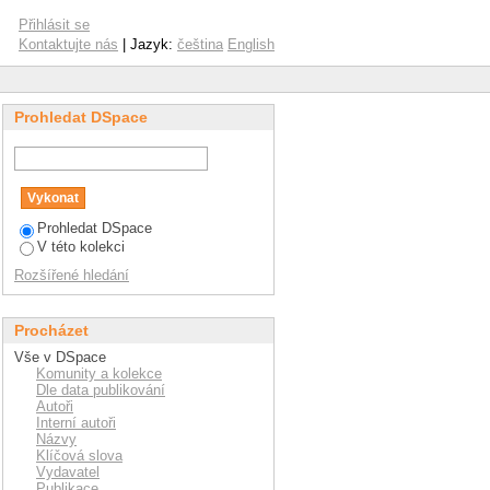
purposes
Přihlásit se
Kontaktujte nás
| Jazyk:
čeština
English
Prohledat DSpace
Prohledat DSpace
V této kolekci
Rozšířené hledání
Procházet
Vše v DSpace
Komunity a kolekce
Dle data publikování
Autoři
Interní autoři
Názvy
Klíčová slova
Vydavatel
Publikace