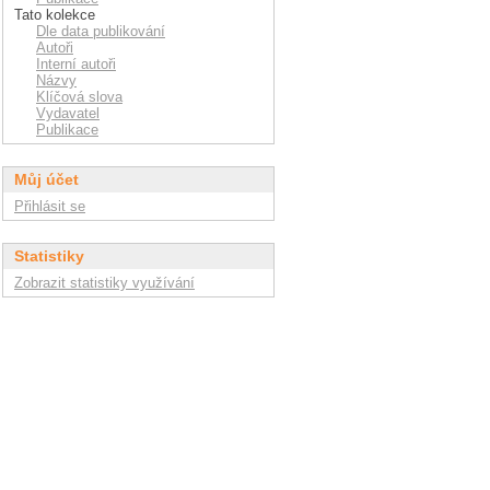
Tato kolekce
Dle data publikování
Autoři
Interní autoři
Názvy
Klíčová slova
Vydavatel
Publikace
Můj účet
Přihlásit se
Statistiky
Zobrazit statistiky využívání