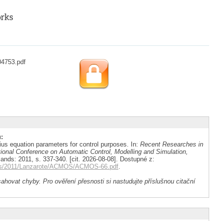
04753.pdf
:
ius equation parameters for control purposes. In:
Recent Researches in
ional Conference on Automatic Control, Modelling and Simulation,
lands: 2011, s. 337-340. [cit. 2026-08-08]. Dostupné z:
nces/2011/Lanzarote/ACMOS/ACMOS-66.pdf
.
ahovat chyby. Pro ověření přesnosti si nastudujte příslušnou citační