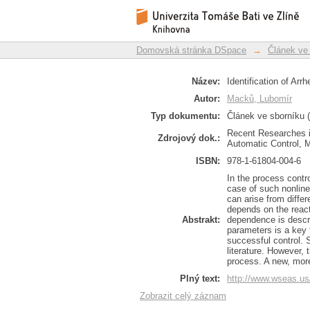
Identification of Arr
Repozitář DSpace/Manakin
Domovská stránka DSpace
→
Článek ve
Název:
Identification of Arr
Autor:
Macků, Lubomír
Typ dokumentu:
Článek ve sborníku (
Recent Researches i
Zdrojový dok.:
Automatic Control, 
ISBN:
978-1-61804-004-6
In the process contro
case of such nonline
can arise from diffe
depends on the react
Abstrakt:
dependence is descri
parameters is a key 
successful control. 
literature. However, 
process. A new, more
Plný text:
http://www.wseas.u
Zobrazit celý záznam