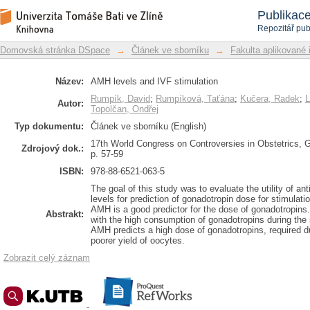
AMH levels and IVF stimulation
Repozitář DSpace/Manakin
Publikac
Repozitář pub
Domovská stránka DSpace
→
Článek ve sborníku
→
Fakulta aplikované 
Název:
AMH levels and IVF stimulation
Rumpík, David
;
Rumpíková, Taťána
;
Kučera, Radek
;
L
Autor:
Topolčan, Ondřej
Typ dokumentu:
Článek ve sborníku (English)
17th World Congress on Controversies in Obstetrics, G
Zdrojový dok.:
p. 57-59
ISBN:
978-88-6521-063-5
The goal of this study was to evaluate the utility of 
levels for prediction of gonadotropin dose for stimulati
AMH is a good predictor for the dose of gonadotropins
Abstrakt:
with the high consumption of gonadotropins during the 
AMH predicts a high dose of gonadotropins, required du
poorer yield of oocytes.
Zobrazit celý záznam