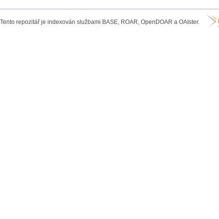
Tento repozitář je indexován službami BASE, ROAR, OpenDOAR a OAIster.