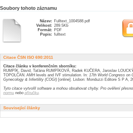
Soubory tohoto záznamu
Název:
Fulltext_1004588.pdf
Velikost:
289.5Kb
Formát:
PDF
Popis:
fulltext
Citace ČSN ISO 690:2011
Citace článku v konferenčním sborníku:
RUMPÍK, David, Taťána RUMPÍKOVÁ, Radek KUČERA, Jaroslav LOUCKÝ,
TOPOLČAN. AMH levels and IVF stimulation. In:
17th World Congress on C
Gynecology & Infertility (COGI)
[online]. Lisbon: Monduzzi Editore S P A, 2
Tyto citace vytvořil software a mohou obsahovat chyby. Pro ověření přesnos
normu
nebo
příručku
.
Související články