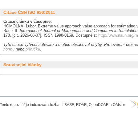
Citace ČSN ISO 690:2011
Citace článku v časopise:
HOMOLKA, Lubor. Extreme value approach value approach for estimating val
Basel II.
International Journal of Mathematics and Computers in Simulation
178. [cit. 2026-08-07]. ISSN 1998-0159. Dostupné z:
http://www.naun.org/
Tyto citace vytvořil software a mohou obsahovat chyby. Pro ověření přesnos
normu
nebo
příručku
.
Související články
Tento repozitář je indexován službami BASE, ROAR, OpenDOAR a OAIster.