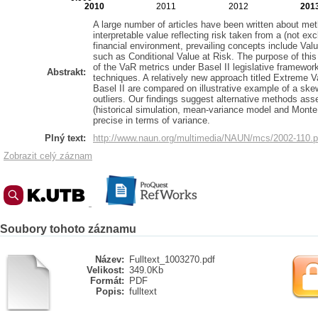
2010
2011
2012
201
A large number of articles have been written about me
interpretable value reflecting risk taken from a (not exc
financial environment, prevailing concepts include Valu
such as Conditional Value at Risk. The purpose of this
of the VaR metrics under Basel II legislative framewor
Abstrakt:
techniques. A relatively new approach titled Extreme
Basel II are compared on illustrative example of a ske
outliers. Our findings suggest alternative methods ass
(historical simulation, mean-variance model and Monte
precise in terms of variance.
Plný text:
http://www.naun.org/multimedia/NAUN/mcs/2002-110.p
Zobrazit celý záznam
Soubory tohoto záznamu
Název:
Fulltext_1003270.pdf
Velikost:
349.0Kb
Formát:
PDF
Popis:
fulltext