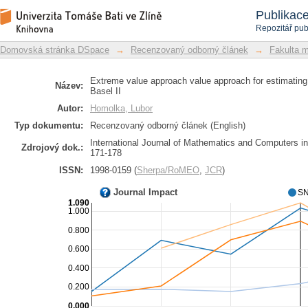
Extreme value approach value approach
Repozitář DSpace/Manakin
Publikac
respect to Basel II
Repozitář pub
Domovská stránka DSpace
→
Recenzovaný odborný článek
→
Fakulta 
Extreme value approach value approach for estimating v
Název:
Basel II
Autor:
Homolka, Lubor
Typ dokumentu:
Recenzovaný odborný článek (English)
International Journal of Mathematics and Computers in 
Zdrojový dok.:
171-178
ISSN:
1998-0159 (
Sherpa/RoMEO
,
JCR
)
Journal Impact
SN
1.090
1.000
0.800
0.600
0.400
0.200
0.000