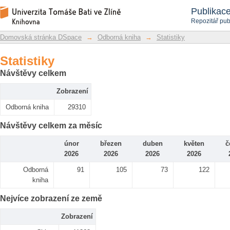
Statistiky
Repozitář DSpace/Manakin
Publikac
Repozitář pub
Domovská stránka DSpace
→
Odborná kniha
→
Statistiky
Statistiky
Návštěvy celkem
Zobrazení
Odborná kniha
29310
Návštěvy celkem za měsíc
únor
březen
duben
květen
č
2026
2026
2026
2026
Odborná
91
105
73
122
kniha
Nejvíce zobrazení ze země
Zobrazení