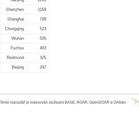
Shenzhen
1159
Shanghai
799
Chongqing
523
Wuhan
505
Fuzhou
403
Redmond
325
Beijing
297
Tento repozitář je indexován službami BASE, ROAR, OpenDOAR a OAIster.