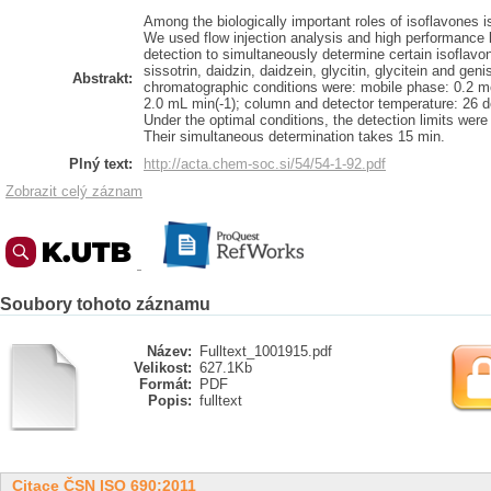
Among the biologically important roles of isoflavones i
We used flow injection analysis and high performance 
detection to simultaneously determine certain isoflavo
sissotrin, daidzin, daidzein, glycitin, glycitein and gen
Abstrakt:
chromatographic conditions were: mobile phase: 0.2 mol
2.0 mL min(-1); column and detector temperature: 26 d
Under the optimal conditions, the detection limits were
Their simultaneous determination takes 15 min.
Plný text:
http://acta.chem-soc.si/54/54-1-92.pdf
Zobrazit celý záznam
Soubory tohoto záznamu
Název:
Fulltext_1001915.pdf
Velikost:
627.1Kb
Formát:
PDF
Popis:
fulltext
Citace ČSN ISO 690:2011