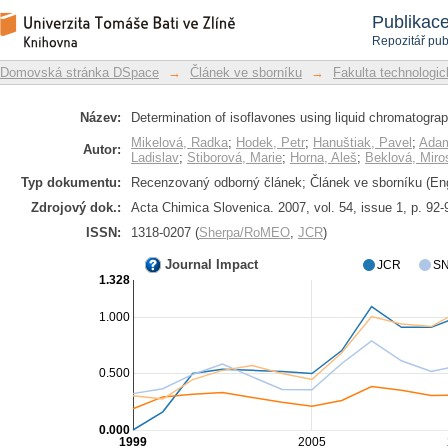
Determination of isoflavones using l
Repozitář DSpace/Manakin
Publikac
detection
Repozitář pub
Domovská stránka DSpace
→
Článek ve sborníku
→
Fakulta technologic
Název:
Determination of isoflavones using liquid chromatograp
Mikelová, Radka
;
Hodek, Petr
;
Hanuštiak, Pavel
;
Adam
Autor:
Ladislav
;
Stiborová, Marie
;
Horna, Aleš
;
Beklová, Miro
Typ dokumentu:
Recenzovaný odborný článek; Článek ve sborníku (Eng
Zdrojový dok.:
Acta Chimica Slovenica. 2007, vol. 54, issue 1, p. 92-
ISSN:
1318-0207 (
Sherpa/RoMEO
,
JCR
)
Journal Impact
JCR
SN
1.328
1.000
0.500
0.000
1999
2005