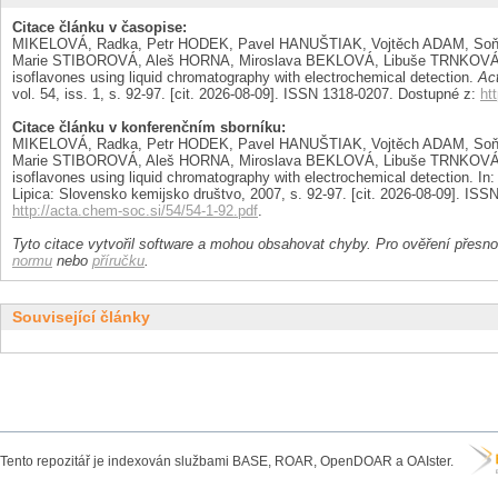
Citace článku v časopise:
MIKELOVÁ, Radka, Petr HODEK, Pavel HANUŠTIAK, Vojtěch ADAM, Soň
Marie STIBOROVÁ, Aleš HORNA, Miroslava BEKLOVÁ, Libuše TRNKOVÁ a
isoflavones using liquid chromatography with electrochemical detection.
Ac
vol. 54, iss. 1, s. 92-97. [cit. 2026-08-09]. ISSN 1318-0207. Dostupné z:
ht
Citace článku v konferenčním sborníku:
MIKELOVÁ, Radka, Petr HODEK, Pavel HANUŠTIAK, Vojtěch ADAM, Soň
Marie STIBOROVÁ, Aleš HORNA, Miroslava BEKLOVÁ, Libuše TRNKOVÁ a
isoflavones using liquid chromatography with electrochemical detection. In
Lipica: Slovensko kemijsko društvo, 2007, s. 92-97. [cit. 2026-08-09]. IS
http://acta.chem-soc.si/54/54-1-92.pdf
.
Tyto citace vytvořil software a mohou obsahovat chyby. Pro ověření přesnos
normu
nebo
příručku
.
Související články
Tento repozitář je indexován službami BASE, ROAR, OpenDOAR a OAIster.