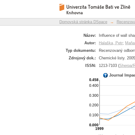
Vliv tvaru stěny 
Repozitář DSpace/Manakin
vstřikovacího proces
Domovská stránka DSpace
→
Recenzova
Název:
Influence of wall sh
Autor:
Halaška, Petr
;
Maňas
Typ dokumentu:
Recenzovaný odborný
Zdrojový dok.:
Chemické listy. 2005,
ISSN:
1213-7103 (
Sherpa
Journal Impa
0.458
0.400
0.300
0.200
0.100
0.000
1999