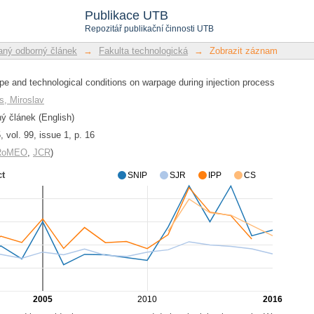
a technologických podmínek na d
Publikace UTB
u
Repozitář publikační činnosti UTB
ný odborný článek
→
Fakulta technologická
→
Zobrazit záznam
ape and technological conditions on warpage during injection process
, Miroslav
 článek (English)
 vol. 99, issue 1, p. 16
/RoMEO
,
JCR
)
ct
SNIP
SJR
IPP
CS
2005
2010
2016