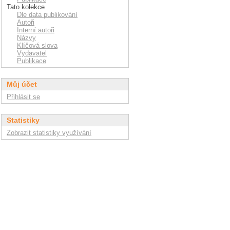
Tato kolekce
Dle data publikování
Autoři
Interní autoři
Názvy
Klíčová slova
Vydavatel
Publikace
Můj účet
Přihlásit se
Statistiky
Zobrazit statistiky využívání