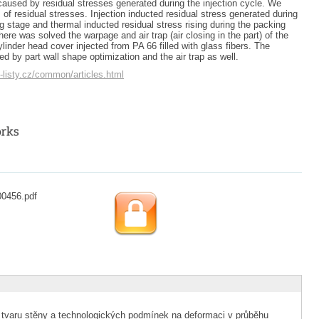
aused by residual stresses generated during the injection cycle. We
 of residual stresses. Injection inducted residual stress generated during
ng stage and thermal inducted residual stress rising during the packing
ere was solved the warpage and air trap (air closing in the part) of the
linder head cover injected from PA 66 filled with glass fibers. The
d by part wall shape optimization and the air trap as well.
listy.cz/common/articles.html
00456.pdf
varu stěny a technologických podmínek na deformaci v průběhu