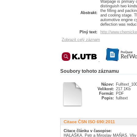
Warpage is primary c
distinguish two kinds
the filling and packi
Abstrakt:
and cooling stage. Th
automotive engine cy
deflection was reduce
Plný text:
http://www.chemicke-
Zobrazit celý záznam
Soubory tohoto záznamu
Název:
Fulltext_10
Velikost:
217.1Kb
Formát:
PDF
Popis:
fulltext
Citace ČSN ISO 690:2011
Citace článku v časopise:
HALAŠKA, Petr a Miroslav MAŇAS. Vliv t