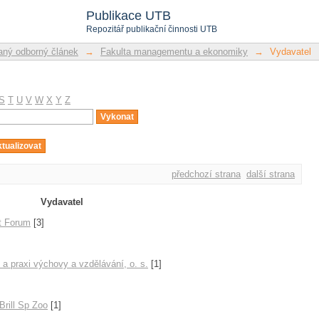
Publikace UTB
Repozitář publikační činnosti UTB
ný odborný článek
→
Fakulta managementu a ekonomiky
→
Vydavatel
S
T
U
V
W
X
Y
Z
předchozí strana
další strana
Vydavatel
t Forum
[3]
ii a praxi výchovy a vzdělávání, o. s.
[1]
Brill Sp Zoo
[1]