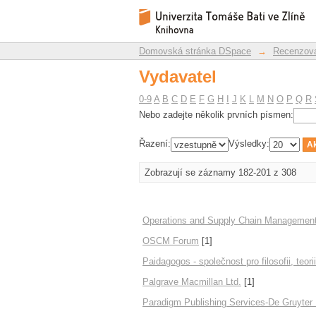
Vydavatel
Repozitář DSpace/Manakin
Domovská stránka DSpace
→
Recenzova
Vydavatel
0-9
A
B
C
D
E
F
G
H
I
J
K
L
M
N
O
P
Q
R
Nebo zadejte několik prvních písmen:
Řazení:
Výsledky:
Zobrazují se záznamy 182-201 z 308
Operations and Supply Chain Managemen
OSCM Forum
[1]
Paidagogos - společnost pro filosofii, teor
Palgrave Macmillan Ltd.
[1]
Paradigm Publishing Services-De Gruyter 