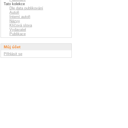
Tato kolekce
Dle data publikování
Autoři
Interní autoři
Názvy
Klíčová slova
Vydavatel
Publikace
Můj účet
Přihlásit se