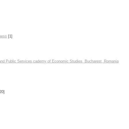
ness
[1]
 and Public Services,cademy of Economic Studies, Bucharest, Romania
20]