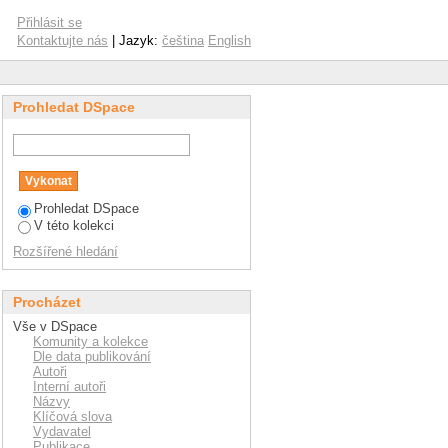
Přihlásit se
Kontaktujte nás
| Jazyk:
čeština
English
Prohledat DSpace
Prohledat DSpace
V této kolekci
Rozšířené hledání
Procházet
Vše v DSpace
Komunity a kolekce
Dle data publikování
Autoři
Interní autoři
Názvy
Klíčová slova
Vydavatel
Publikace