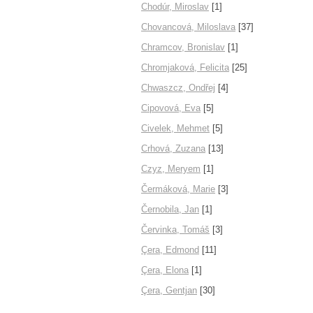
Chodúr, Miroslav
[1]
Chovancová, Miloslava
[37]
Chramcov, Bronislav
[1]
Chromjaková, Felicita
[25]
Chwaszcz, Ondřej
[4]
Cipovová, Eva
[5]
Civelek, Mehmet
[5]
Crhová, Zuzana
[13]
Czyz, Meryem
[1]
Čermáková, Marie
[3]
Černobila, Jan
[1]
Červinka, Tomáš
[3]
Çera, Edmond
[11]
Çera, Elona
[1]
Çera, Gentjan
[30]