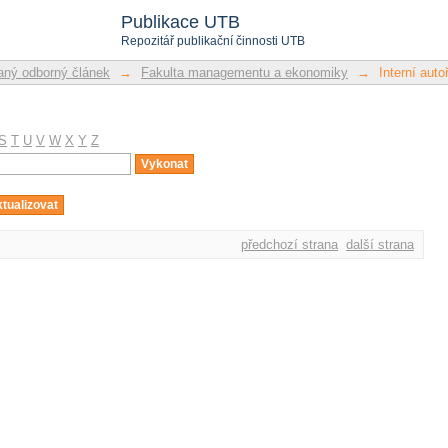
Publikace UTB
Repozitář publikační činnosti UTB
ný odborný článek
→
Fakulta managementu a ekonomiky
→
Interní autoř
S
T
U
V
W
X
Y
Z
předchozí strana
další strana