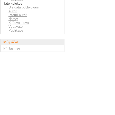
Tato kolekce
Dle data publikování
Autoři
Interní autoři
Názvy
Klíčová slova
Vydavatel
Publikace
Můj účet
Přihlásit se