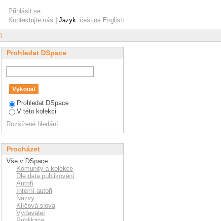
Přihlásit se
Kontaktujte nás
| Jazyk:
čeština
English
i
Prohledat DSpace
Prohledat DSpace
V této kolekci
Rozšířené hledání
Procházet
Vše v DSpace
Komunity a kolekce
Dle data publikování
Autoři
Interní autoři
Názvy
Klíčová slova
Vydavatel
Publikace