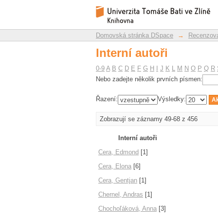
Interní autoři
Repozitář DSpace/Manakin
Domovská stránka DSpace
→
Recenzova
Interní autoři
0-9
A
B
C
D
E
F
G
H
I
J
K
L
M
N
O
P
Q
R
Nebo zadejte několik prvních písmen:
Řazení:
Výsledky:
Zobrazují se záznamy 49-68 z 456
Interní autoři
Cera, Edmond
[1]
Cera, Elona
[6]
Cera, Gentjan
[1]
Chernel, Andras
[1]
Chochoľáková, Anna
[3]