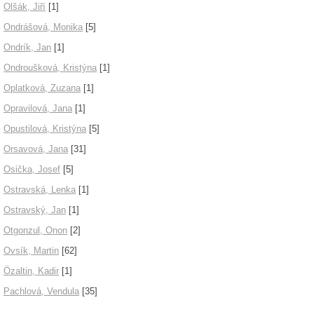
Olšák, Jiří
[1]
Ondrášová, Monika
[5]
Ondrík, Jan
[1]
Ondroušková, Kristýna
[1]
Oplatková, Zuzana
[1]
Opravilová, Jana
[1]
Opustilová, Kristýna
[5]
Orsavová, Jana
[31]
Osička, Josef
[5]
Ostravská, Lenka
[1]
Ostravský, Jan
[1]
Otgonzul, Onon
[2]
Ovsík, Martin
[62]
Özaltin, Kadir
[1]
Pachlová, Vendula
[35]