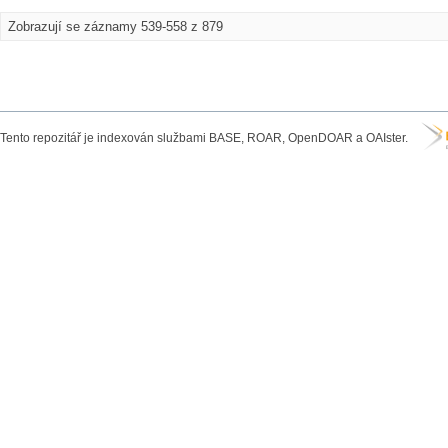
Zobrazují se záznamy 539-558 z 879
Tento repozitář je indexován službami BASE, ROAR, OpenDOAR a OAIster.