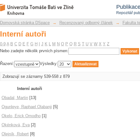
Interní autoři
Repozitář DSpace/Manakin
Publikac
Repozitář pub
Domovská stránka DSpace
→
Recenzovaný odborný článek
→
Fakulta t
Interní autoři
0-9
A
B
C
D
E
F
G
H
I
J
K
L
M
N
O
P
Q
R
S
T
U
V
W
X
Y
Z
Nebo zadejte několik prvních písmen:
Řazení:
Výsledky:
Zobrazují se záznamy 539-558 z 879
Interní autoři
Obadal, Martin
[13]
Ogunleye, Raphael Olabanji
[5]
Okelo, Erick Omodho
[1]
Okénková, Eva
[2]
Olejník, Robert
[8]