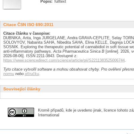
Popis:
fulltext
Citace ČSN ISO 690:2011
Citace článku v časopise:
DUBNIKA, Arita, Inga JURGELANE, Andra GRAVA-CEPLITE, Selay TORNA
SOLOVYOV, Nabanita SAHA, Nibedita SAHA, Elina KELLE, Dagnija LOCA,
SOSNIK. Exploring the therapeutic potential of cannabidiol in soft tissue w
anti-inflammatory pathways.
Acta Pharmaceutica Sinica B
[online]. 2026, vo
2026-08-06]. ISSN 2211-3843. Dostupné z:
https://www.sciencedirect.com/science/article/pii/S2211383525006744
.
Tyto citace vytvořil software a mohou obsahovat chyby. Pro ověření přesnos
normu
nebo
příručku
.
Související články
Kromě případů, kde je uvedeno jinak, licence tohoto zá
International