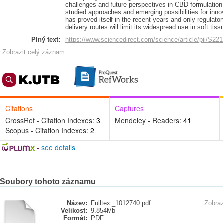
challenges and future perspectives in CBD formulation 
studied approaches and emerging possibilities for inno
has proved itself in the recent years and only regulator
delivery routes will limit its widespread use in soft tiss
Plný text:
https://www.sciencedirect.com/science/article/pii/S2
Zobrazit celý záznam
Citations
Captures
CrossRef - Citation Indexes:
3
Mendeley - Readers:
41
Scopus - Citation Indexes:
2
-
see details
Soubory tohoto záznamu
Název:
Fulltext_1012740.pdf
Zobraz
Velikost:
9.854Mb
Formát:
PDF