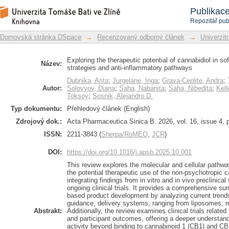
Exploring the therapeutic potential o
Repozitář DSpace/Manakin
Publikac
Delivery strategies and anti-inflammat
Repozitář pub
Domovská stránka DSpace
→
Recenzovaný odborný článek
→
Univerzitn
Exploring the therapeutic potential of cannabidiol in so
Název:
strategies and anti-inflammatory pathways
Dubnika, Arita
;
Jurgelane, Inga
;
Grava-Ceplite, Andra
;
Autor:
Solovyov, Diana
;
Saha, Nabanita
;
Saha, Nibedita
;
Kell
Toksoy
;
Sosnik, Alejandro D.
Typ dokumentu:
Přehledový článek (English)
Zdrojový dok.:
Acta Pharmaceutica Sinica B. 2026, vol. 16, issue 4, 
ISSN:
2211-3843 (
Sherpa/RoMEO
,
JCR
)
DOI:
https://doi.org/10.1016/j.apsb.2025.10.001
This review explores the molecular and cellular pathwa
the potential therapeutic use of the non-psychotropic 
integrating findings from in vitro and in vivo preclinic
ongoing clinical trials. It provides a comprehensive 
based product development by analyzing current trends
guidance, delivery systems, ranging from liposomes, 
Abstrakt:
Additionally, the review examines clinical trials relate
and participant outcomes, offering a deeper understan
activity beyond binding to cannabinoid 1 (CB1) and CB2