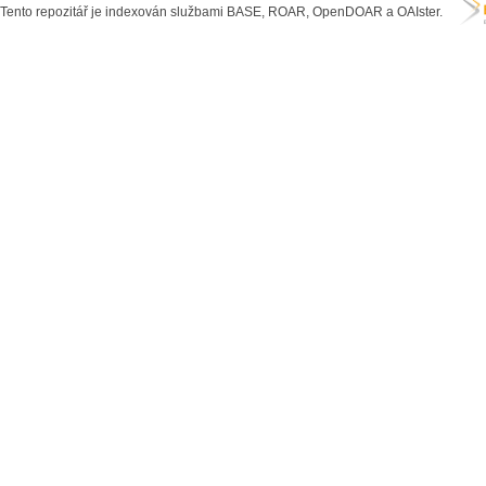
Tento repozitář je indexován službami BASE, ROAR, OpenDOAR a OAIster.