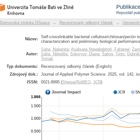
Self-crosslinkable bacterial cellulose/
Repozitář DSpace/Manakin
Publikac
characterization and preliminary biolo
Repozitář pub
Domovská stránka DSpace
→
Recenzovaný odborný článek
→
Univerzitn
Self-crosslinkable bacterial cellulose/chitosan/pectin i
Název:
characterization and preliminary biological performanc
Saha, Nabanita
;
Asabuwa Ngwabebhoh, Fahanwi
;
Zan
Autor:
Saha, Nibedita
;
Solovyov, Diana
;
Šalms, Ģirts
;
Dubnika
Tomáš
Typ dokumentu:
Recenzovaný odborný článek (English)
Zdrojový dok.:
Journal of Applied Polymer Science. 2025, vol. 142, i
ISSN:
0021-8995 (
Sherpa/RoMEO
,
JCR
)
Journal Impact
JCR
SN
1.866
1.500
1.000
0.500