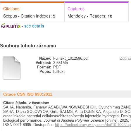
Citations
Captures
Scopus - Citation Indexes:
5
Mendeley - Readers:
18
-
see details
Soubory tohoto záznamu
Název:
Fulltext_1012596.pdf
Zobraz
Velikost:
3.551Mb
Formát:
PDF
Popis:
fulltext
Citace ČSN ISO 690:2011
Citace článku v časopise:
SAHA, Nabanita, Fahanwi ASABUWA NGWABEBHOH, Oyunchimeg ZANDR
SAHA, Diana SOLOVYOV, Ģirts ŠALMS, Arita DUBNIKA, Alejandro D. SO
crosslinkable bacterial cellulose/chitosan/pectin injectable hydrogels: Desig
biological performance.
Journal of Applied Polymer Science
[online]. 2025, 
ISSN 0021-8995. Dostupné z:
https://onlinelibrary.wiley.com/doi/10.1002/a