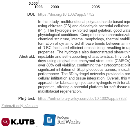
0.000
1998
2000
2005
DOI:
https://doi.org/10.1002/app.57752
In this study, multifunctional polysaccharide-based in
using chitosan (CS) and dialdehyde bacterial cellulose 
(PT). The hydrogels exhibited rapid gelation, good water
physiological conditions. Comprehensive characterizat
chemical structure, internal morphology, thermal stabili
formation of dynamic Schiff base bonds between amin
of D-BC facilitated efficient crosslinking, resulting in r
properties. The hydrogels also demonstrated shear-thinn
Abstrakt:
injectable and self-supporting characteristics. In vitro
days using gingival mesenchymal stem cells (GMSCs), 
over 80% cell viability, confirming their cytocompatibil
significant inhibition of Staphylococcus aureus, indicat
performance. The 3D hydrogel networks provided a poro
cellular infiltration and tissue integration. Overall, th
approach for fabricating injectable hydrogels with tuna
properties, offering a potential platform for soft tissue r
maxillofacial regeneration.
Plný text:
https://onlinelibrary.wiley.com/doi/10.1002/app.57752
Zobrazit celý záznam