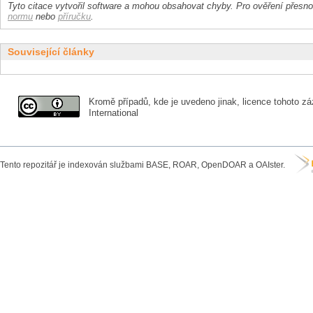
Tyto citace vytvořil software a mohou obsahovat chyby. Pro ověření přesnos
normu
nebo
příručku
.
Související články
Kromě případů, kde je uvedeno jinak, licence tohoto zá
International
Tento repozitář je indexován službami BASE, ROAR, OpenDOAR a OAIster.