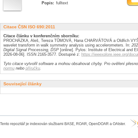
Popis:
fulltext
Citace ČSN ISO 690:2011
Citace článku v konferenčním sborníku:
PROCHÁZKA, Aleš, Tereza TŮMOVÁ, Hana CHARVÁTOVÁ a Oldřich VYŠATA
wavelet transform in walk symmetry analysis using accelerometers. In:
202
Digital Signal Processing, DSP
[online]. Pylos: Institute of Electrical and E
2026-08-06]. ISSN 2165-3577. Dostupné z:
https://ieeexplore.ieee.org/do
Tyto citace vytvořil software a mohou obsahovat chyby. Pro ověření přesnos
normu
nebo
příručku
.
Související články
Tento repozitář je indexován službami BASE, ROAR, OpenDOAR a OAIster.