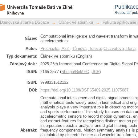
Computational intelligence and wavele
Repozitář DSpace/Manakin
Publikac
accelerometers
Repozitář pub
Domovská stránka DSpace
→
Článek ve sborníku
→
Fakulta aplikované 
Computational intelligence and wavelet transform in w
Název:
accelerometers
Autor:
Procházka, Aleš
;
Tůmová, Tereza
;
Charvátová, Hana
;
Typ dokumentu:
Článek ve sborníku (English)
Zdrojový dok.:
2025 25th International Conference on Digital Signal 
ISSN:
2165-3577 (
Sherpa/RoMEO
,
JCR
)
ISBN:
9798331512132
DOI:
https://doi.org/10.1109/DSP65409.2025.11075087
Computational intelligence and digital signal process
mathematical tools widely used in biomedical and engi
analysis plays a very important role in detecting motion
and sports performance. This study focuses on data acq
accelerometric sensors to record motion dynamics, ens
and extract features for recognizing distinct motion p
incorporates spectral analysis and digital filtering tech
Abstrakt:
frequency components. Motion symmetry analysis is pe
calculated by discrete Fourier and wavelet transforms, 