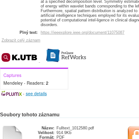
at a specified decomposition level. Symmetry estimatio
of energy within wavelet bands corresponding to the lef
Furthermore, spatial pattern distribution is analyzed t
artificial intelligence techniques employed for its eval
potential of computational intel-ligence in clinical diag
disorders.
Plný text:
https://ieeexplore.ieee.org/document/11075087
Zobrazit celý záznam
Captures
Mendeley - Readers:
2
-
see details
Soubory tohoto záznamu
Název:
Fulltext_1012580.pdf
Velikost:
914.9Kb
Formát:
PDF