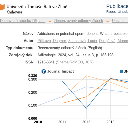
Addictions in potential sperm donors: 
Repozitář DSpace/Manakin
Publikac
Repozitář pub
Domovská stránka DSpace
→
Recenzovaný odborný článek
→
Univerzitn
Název:
Addictions in potential sperm donors: What is possible 
Autor:
Pilíková, Dagmar
;
Zacharová, Lucia
;
Dolejšová, Marce
Typ dokumentu:
Recenzovaný odborný článek (English)
Zdrojový dok.:
Adiktologie. 2024, vol. 24, issue 3, p. 183-198
ISSN:
1213-3841 (
Sherpa/RoMEO
,
JCR
)
Journal Impact
SN
0.330
0.300
0.200
0.100
0.000
2010
2011
2012
2013