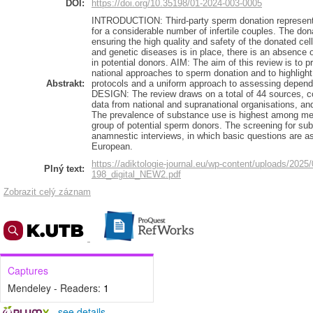
DOI:
https://doi.org/10.35198/01-2024-003-0005
INTRODUCTION: Third-party sperm donation represents 
for a considerable number of infertile couples. The don
ensuring the high quality and safety of the donated cel
and genetic diseases is in place, there is an absence 
in potential donors. AIM: The aim of this review is to
national approaches to sperm donation and to highlight
Abstrakt:
protocols and a uniform approach to assessing depend
DESIGN: The review draws on a total of 44 sources, co
data from national and supranational organisations, an
The prevalence of substance use is highest among men 
group of potential sperm donors. The screening for subs
anamnestic interviews, in which basic questions are a
European.
https://adiktologie-journal.eu/wp-content/uploads/20
Plný text:
198_digital_NEW2.pdf
Zobrazit celý záznam
Captures
Mendeley - Readers:
1
-
see details