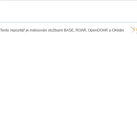
Tento repozitář je indexován službami BASE, ROAR, OpenDOAR a OAIster.