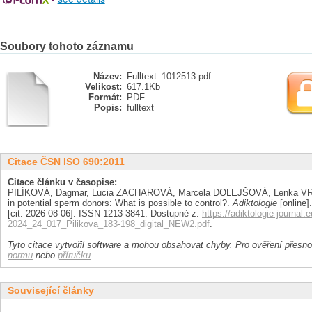
Soubory tohoto záznamu
Název:
Fulltext_1012513.pdf
Velikost:
617.1Kb
Formát:
PDF
Popis:
fulltext
Citace ČSN ISO 690:2011
Citace článku v časopise:
PILÍKOVÁ, Dagmar, Lucia ZACHAROVÁ, Marcela DOLEJŠOVÁ, Lenka VR
in potential sperm donors: What is possible to control?.
Adiktologie
[online].
[cit. 2026-08-06]. ISSN 1213-3841. Dostupné z:
https://adiktologie-journal
2024_24_017_Pilikova_183-198_digital_NEW2.pdf
.
Tyto citace vytvořil software a mohou obsahovat chyby. Pro ověření přesnos
normu
nebo
příručku
.
Související články