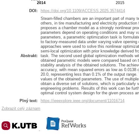
2014
2015
DOI:
https://doi.org/10.1109/ACCESS.2025.3574414
Steam-filled chambers are an important part of many 
others, in tire manufacturing and electricity productio
proposes a chamber model as a strongly nonlinear pro
parameters depend on operating conditions and may var
parameters, a parametric optimization task is formulate
to factory-measured data under varying valve opening co
approaches were used to solve this nonlinear optimizati
semi-local optimization with prior knowledge derived fro
Abstrakt:
task. The second used global optimization methods wi
obtained parametric models were compared based on the 
stability analysis of the obtained solutions. The achiev
accuracy, with mean squared errors as low as 0.0138 o
20.0, representing less than 0.1% of the output range. T
values of the obtained parameters. The use of multipl
obtain a diverse set of solutions, which is particularly v
engineering problems. Results of this work can be furt
optimal control system design for the given process an
Plný text:
https://ieeexplore.ieee.org/document/11016714
Zobrazit celý záznam