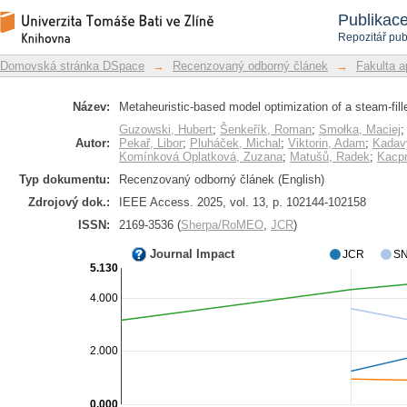
Metaheuristic-based model optimizatio
Repozitář DSpace/Manakin
Publikac
Repozitář pub
Domovská stránka DSpace
→
Recenzovaný odborný článek
→
Fakulta a
Název:
Metaheuristic-based model optimization of a steam-fil
Guzowski, Hubert
;
Šenkeřík, Roman
;
Smołka, Maciej
Autor:
Pekař, Libor
;
Pluháček, Michal
;
Viktorin, Adam
;
Kadav
Komínková Oplatková, Zuzana
;
Matušů, Radek
;
Kacpr
Typ dokumentu:
Recenzovaný odborný článek (English)
Zdrojový dok.:
IEEE Access. 2025, vol. 13, p. 102144-102158
ISSN:
2169-3536 (
Sherpa/RoMEO
,
JCR
)
Journal Impact
JCR
SN
5.130
4.000
2.000
0.000