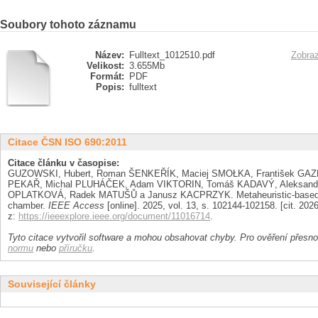
Soubory tohoto záznamu
Název:
Fulltext_1012510.pdf
Zobraz
Velikost:
3.655Mb
Formát:
PDF
Popis:
fulltext
Citace ČSN ISO 690:2011
Citace článku v časopise:
GUZOWSKI, Hubert, Roman ŠENKEŘÍK, Maciej SMOŁKA, František GAZD
PEKAŘ, Michal PLUHÁČEK, Adam VIKTORIN, Tomáš KADAVÝ, Aleksan
OPLATKOVÁ, Radek MATUŠŮ a Janusz KACPRZYK. Metaheuristic-based mod
chamber.
IEEE Access
[online]. 2025, vol. 13, s. 102144-102158. [cit. 2
z:
https://ieeexplore.ieee.org/document/11016714
.
Tyto citace vytvořil software a mohou obsahovat chyby. Pro ověření přesnos
normu
nebo
příručku
.
Související články