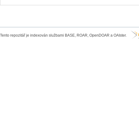
Tento repozitář je indexován službami BASE, ROAR, OpenDOAR a OAIster.