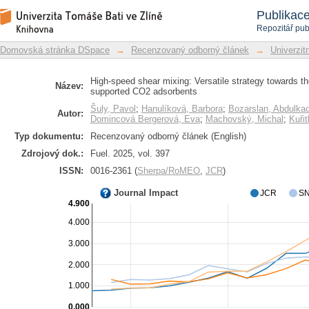
High-speed shear mixing: Versatile s
Repozitář DSpace/Manakin
Publikac
amine-supported CO2 adsorbents
Repozitář pub
Domovská stránka DSpace
→
Recenzovaný odborný článek
→
Univerzitn
High-speed shear mixing: Versatile strategy towards th
Název:
supported CO2 adsorbents
Šuly, Pavol
;
Hanulíková, Barbora
;
Bozarslan, Abdulkad
Autor:
Domincová Bergerová, Eva
;
Machovský, Michal
;
Kuřit
Typ dokumentu:
Recenzovaný odborný článek (English)
Zdrojový dok.:
Fuel. 2025, vol. 397
ISSN:
0016-2361 (
Sherpa/RoMEO
,
JCR
)
Journal Impact
JCR
SN
4.900
4.000
3.000
2.000
1.000
0.000