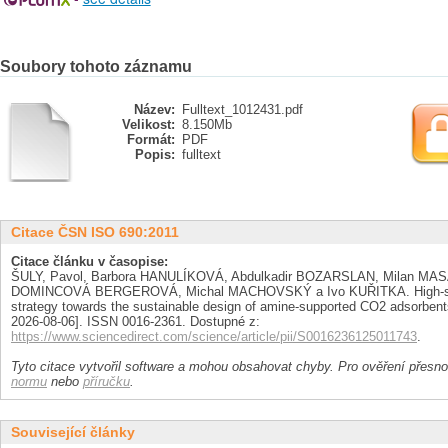
Soubory tohoto záznamu
Název:
Fulltext_1012431.pdf
Velikost:
8.150Mb
Formát:
PDF
Popis:
fulltext
Citace ČSN ISO 690:2011
Citace článku v časopise:
ŠULY, Pavol, Barbora HANULÍKOVÁ, Abdulkadir BOZARSLAN, Milan MA
DOMINCOVÁ BERGEROVÁ, Michal MACHOVSKÝ a Ivo KUŘITKA. High-spee
strategy towards the sustainable design of amine-supported CO2 adsorben
2026-08-06]. ISSN 0016-2361. Dostupné z:
https://www.sciencedirect.com/science/article/pii/S0016236125011743
.
Tyto citace vytvořil software a mohou obsahovat chyby. Pro ověření přesnos
normu
nebo
příručku
.
Související články