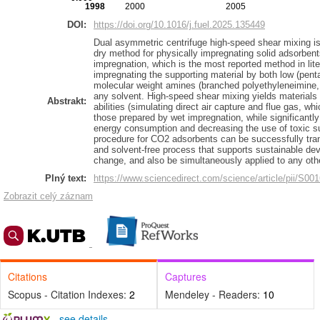
1998
2000
2005
DOI:
https://doi.org/10.1016/j.fuel.2025.135449
Dual asymmetric centrifuge high-speed shear mixing is 
dry method for physically impregnating solid adsorbe
impregnation, which is the most reported method in lit
impregnating the supporting material by both low (pen
molecular weight amines (branched polyethyleneimine
any solvent. High-speed shear mixing yields materials
Abstrakt:
abilities (simulating direct air capture and flue gas, w
those prepared by wet impregnation, while significantl
energy consumption and decreasing the use of toxic s
procedure for CO2 adsorbents can be successfully trans
and solvent-free process that supports sustainable de
change, and also be simultaneously applied to any oth
Plný text:
https://www.sciencedirect.com/science/article/pii/S0
Zobrazit celý záznam
Citations
Captures
Scopus - Citation Indexes:
2
Mendeley - Readers:
10
-
see details